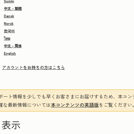
Suomi
中文 - 繁體
Dansk
Norsk
한국어
ไทย
中文 - 简体
English
アカウントをお持ちの方はこちら
ポート情報を少しでも早くお客さまにお届けするため、本コン
確な最新情報については
本コンテンツの英語版
をご覧ください
を表示