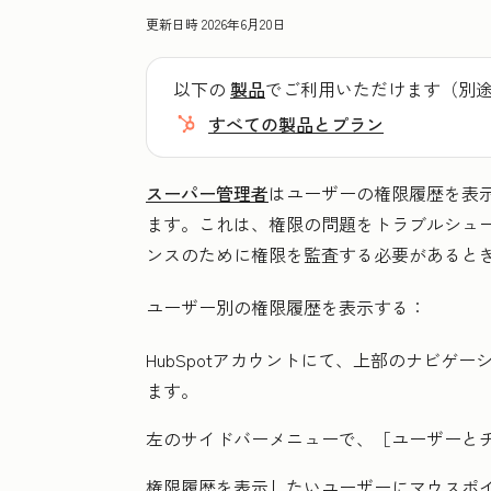
更新日時
2026年6月20日
以下の
製品
でご利用いただけます（別
すべての製品とプラン
スーパー管理者
はユーザーの権限履歴を表
ます。これは、権限の問題をトラブルシュ
ンスのために権限を監査する必要があると
ユーザー別の権限履歴を表示する：
HubSpotアカウントにて、上部のナビゲ
ます。
左のサイドバーメニューで、［ユーザーと
権限履歴を表示したい
ユーザー
にマウスポ