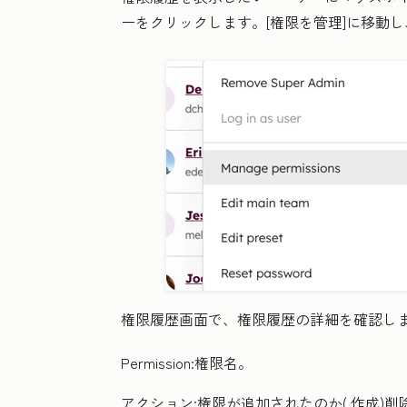
ーをクリックします。[権限を管理]に移動し
権限履歴画面で、権限履歴の詳細を確認し
Permission
:
権限名。
アクション:
権限が追加されたのか(
作成)
削