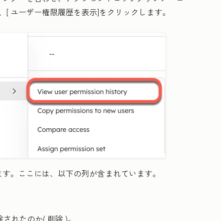
、[
ユーザー権限履歴を表示
]をクリックします。
ます。ここには、以下の列が含まれています。
除されたのか(
削除
)。