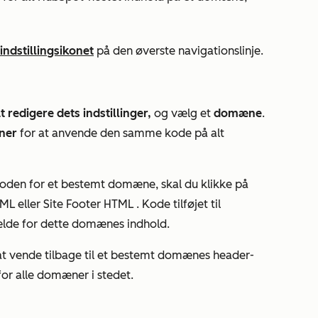
indstillingsikonet
på den øverste navigationslinje.
redigere dets indstillinger,
og vælg et
domæne
.
ner
for at anvende den samme kode på alt
efoden for et bestemt domæne, skal du klikke på
TML
eller
Site Footer HTML
. Kode tilføjet til
gælde for dette domænes indhold.
at vende tilbage til et bestemt domænes header-
 for alle domæner
i stedet.