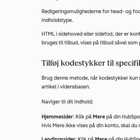
Redigeringsmulighederne for head- og fo
indholdstype.
HTML i sidehoved eller sidefod, der er kon
bruges til tilbud, vises på tilbud såvel so
Tilføj kodestykker til specif
Brug denne metode, når kodestykker kun sk
artikel i vidensbasen.
Naviger til dit indhold:
Hjemmesider
: Klik på
Mere
på din HubSpot
Hvis
Mere
ikke vises på din konto, skal du 
Landingssider
: Klik på
Mere
på din HubSpo