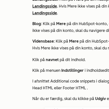
Landingsside
. Hvis
Mere
ikke vises på din 
Landingsside
.
Blog
: Klik på
Mere
på din HubSpot-konto, o
ikke vises på din konto, skal du navigere di
Vidensbase
: Klik på
Mere
på din HubSpot-k
Hvis
Mere
ikke vises på din konto, skal du 
Klik på
navnet
på dit indhold.
Klik på menuen
Indstillinger
i indholdsedi
I afsnittet
Additional code snippets
i dialo
Head HTML
eller
Footer HTML
.
Når du er færdig, skal du klikke på
Udgiv
e