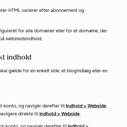
oter-HTML varierer efter abonnement og
figureret for alle domæner eller for et domæne, der
m på webstedsindhold.
ikt indhold
al gælde for en enkelt side, et blogindlæg eller en
-konto, og navigér derefter til
Indhold
>
Webside
.
navigere direkte til
Indhold
>
Webside
.
t-konto, og navigér derefter til
Indhold
>