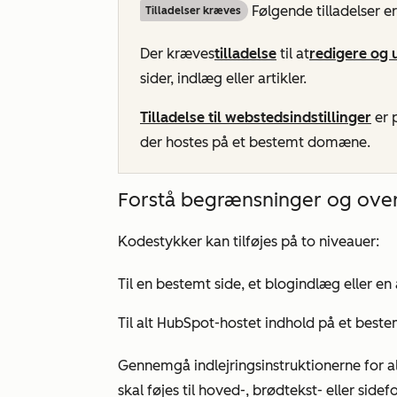
Følgende tilladelser e
Tilladelser kræves
Der kræves
tilladelse
til at
redigere og 
sider, indlæg eller artikler.
Tilladelse til webstedsindstillinger
er p
der hostes på et bestemt domæne.
Forstå begrænsninger og over
Kodestykker kan tilføjes på to niveauer:
Til en bestemt side, et blogindlæg eller en 
Til alt HubSpot-hostet indhold på et bes
Gennemgå indlejringsinstruktionerne for a
skal føjes til hoved-, brødtekst- eller side