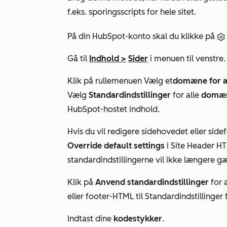
f.eks. sporingsscripts for hele sitet.
På din HubSpot-konto skal du klikke på
Gå til
Indhold
>
Sider
i menuen til venstre.
Klik på rullemenuen
Vælg
et
domæne for at 
Vælg
Standardindstillinger
for alle
domæ
HubSpot-hostet indhold.
Hvis du vil redigere sidehovedet eller sid
Override default
settings
i
Site Header H
standardindstillingerne vil ikke længere 
Klik på
Anvend standardindstillinger
for 
eller footer-HTML til
Standardindstillinger
Indtast dine
kodestykker
.