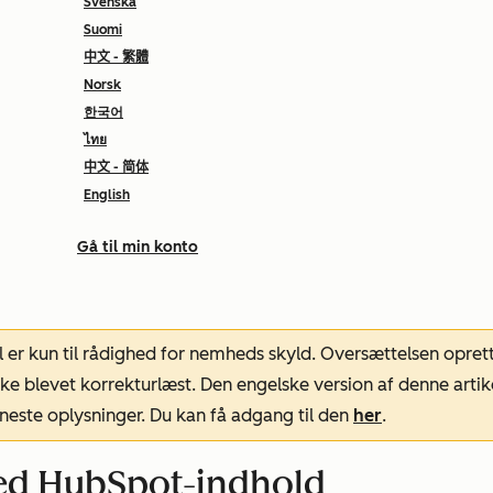
Svenska
Suomi
中文 - 繁體
Norsk
한국어
ไทย
中文 - 简体
English
Gå til min konto
l er kun til rådighed for nemheds skyld. Oversættelsen opret
ke blevet korrekturlæst. Den engelske version af denne artik
neste oplysninger. Du kan få adgang til den
her
.
ed HubSpot-indhold