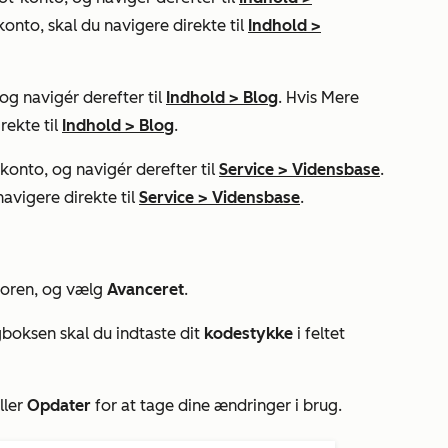
konto, skal du navigere direkte til
Indhold
>
g navigér derefter til
Indhold
>
Blog
. Hvis
Mere
rekte til
Indhold
>
Blog
.
onto, og navigér derefter til
Service
>
Vidensbase
.
navigere direkte til
Service
>
Vidensbase
.
toren, og vælg
Avanceret
.
gboksen skal du indtaste dit
kodestykke
i feltet
ller
Opdater
for at tage dine ændringer i brug.