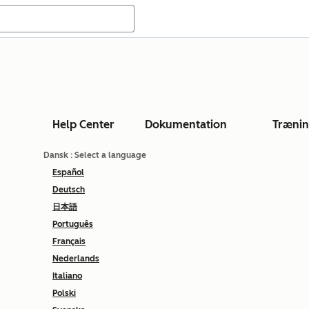
Help Center
Dokumentation
Træni
Dansk
: Select a language
Español
Deutsch
日本語
Português
Français
Nederlands
Italiano
Polski