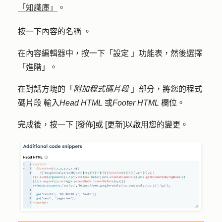
「知識庫」
。
按一下內容的
名稱
。
在內容編輯器中，按一下「
設定
」功能表，然後選擇
「
進階
」。
在對話方塊的「
附加程式碼片段
」部分，將您的
程式
碼片段
輸入
Head HTML
或
Footer HTML
欄位。
完成後，按一下 [
發佈]
或 [
更新]
以啟用您的變更。