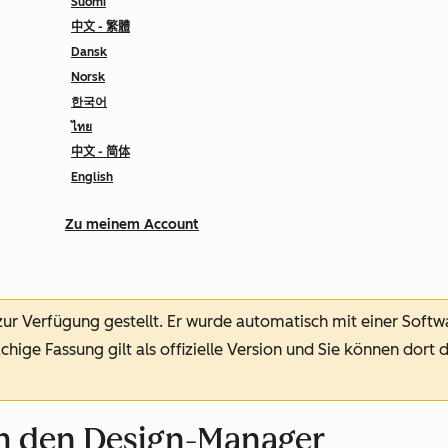
Suomi
中文 - 繁體
Dansk
Norsk
한국어
ไทย
中文 - 简体
English
Zu meinem Account
 zur Verfügung gestellt.
Er wurde automatisch mit einer Soft
chige Fassung gilt als offizielle Version und Sie können dort 
ch den Design-Manager