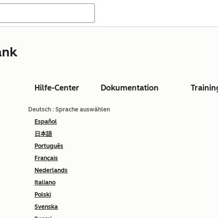
ank
Hilfe-Center
Dokumentation
Trainin
Deutsch
: Sprache auswählen
Español
日本語
Português
Français
Nederlands
Italiano
Polski
Svenska