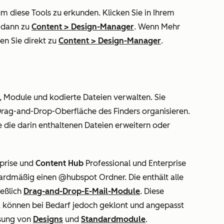
m diese Tools zu erkunden. Klicken Sie in Ihrem
 dann zu
Content
>
Design-Manager
. Wenn
Mehr
en Sie direkt zu
Content
>
Design-Manager
.
n, Module und kodierte Dateien verwalten. Sie
Drag-and-Drop-Oberfläche des Finders organisieren.
e die darin enthaltenen Dateien erweitern oder
prise
und
Content Hub
Professional
und
Enterprise
dardmäßig einen
@hubspot
Ordner. Die enthält alle
eßlich
Drag-and-Drop-E-Mail-Module
. Diese
, können bei Bedarf jedoch geklont und angepasst
ssung von
Designs
und
Standardmodule
.