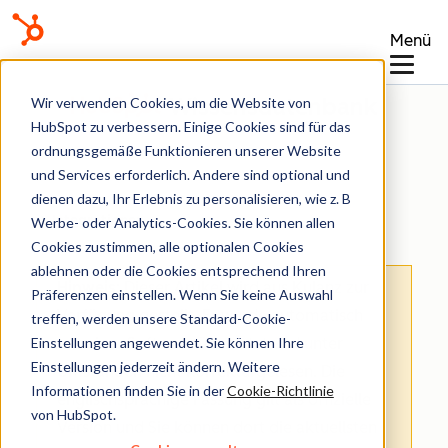
Menü
Wissensdatenbank
Wir verwenden Cookies, um die Website von
HubSpot zu verbessern. Einige Cookies sind für das
ordnungsgemäße Funktionieren unserer Website
und Services erforderlich. Andere sind optional und
dienen dazu, Ihr Erlebnis zu personalisieren, wie z. B
Integrationen
Werbe- oder Analytics-Cookies. Sie können allen
Cookies zustimmen, alle optionalen Cookies
ablehnen oder die Cookies entsprechend Ihren
Hinweis
: Dieser Artikel wird aus Kulanz zur
Präferenzen einstellen. Wenn Sie keine Auswahl
Verfügung gestellt.
Er wurde automatisch
treffen, werden unsere Standard-Cookie-
Einstellungen angewendet. Sie können Ihre
mit einer Software übersetzt und unter
Einstellungen jederzeit ändern. Weitere
Umständen nicht korrekturgelesen. Die
Informationen finden Sie in der
Cookie-Richtlinie
englischsprachige Fassung gilt als offizielle
von HubSpot.
Version und Sie können dort die aktuellsten