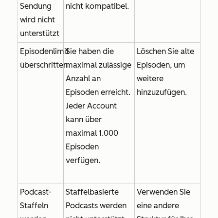
Sendung
nicht kompatibel.
wird nicht
unterstützt
Episodenlimit
Sie haben die
Löschen Sie alte
überschritten
maximal zulässige
Episoden, um
Anzahl an
weitere
Episoden erreicht.
hinzuzufügen.
Jeder Account
kann über
maximal 1.000
Episoden
verfügen.
Podcast-
Staffelbasierte
Verwenden Sie
Staffeln
Podcasts werden
eine andere