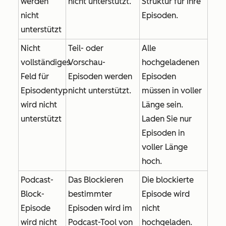
werden
nicht unterstützt.
Struktur für Ihre
nicht
Episoden.
unterstützt
Nicht
Teil- oder
Alle
vollständiges
Vorschau-
hochgeladenen
Feld für
Episoden werden
Episoden
Episodentyp
nicht unterstützt.
müssen in voller
wird nicht
Länge sein.
unterstützt
Laden Sie nur
Episoden in
voller Länge
hoch.
Podcast-
Das Blockieren
Die blockierte
Block-
bestimmter
Episode wird
Episode
Episoden wird im
nicht
wird nicht
Podcast-Tool von
hochgeladen.