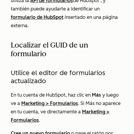
utiliza la
API de formularios
de HubSpot
, y
también puede ayudarte a identificar un
formulario de HubSpot
insertado en una página
externa.
Localizar el GUID de un
formulario
Utilice el editor de formularios
actualizado
En tu cuenta de HubSpot, haz clic en
Más
y luego
ve a
Marketing
>
Formularios
. Si
Más
no aparece
en tu cuenta, ve directamente a
Marketing
>
Formularios
.
Cree un nuevo formulario
o pase el ratón por