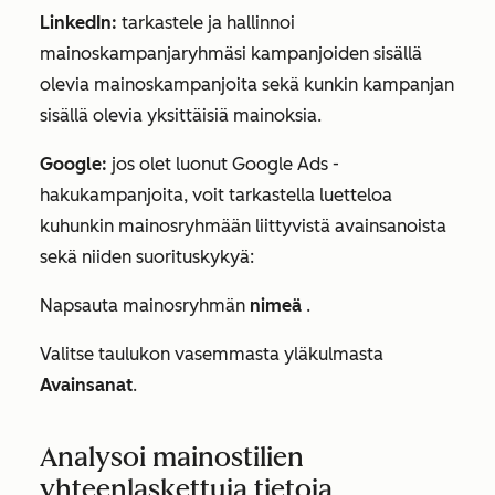
LinkedIn:
tarkastele ja hallinnoi
mainoskampanjaryhmäsi kampanjoiden sisällä
olevia mainoskampanjoita sekä kunkin kampanjan
sisällä olevia yksittäisiä mainoksia.
Google:
jos olet luonut Google Ads -
hakukampanjoita, voit tarkastella luetteloa
kuhunkin mainosryhmään liittyvistä avainsanoista
sekä niiden suorituskykyä:
Napsauta mainosryhmän
nimeä
.
Valitse taulukon vasemmasta yläkulmasta
Avainsanat
.
Analysoi mainostilien
yhteenlaskettuja tietoja