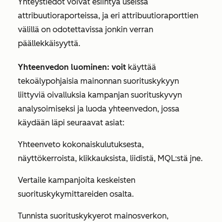
Yhteystiedot voivat esiintyä useissa
attribuutioraporteissa, ja eri attribuutioraporttien
välillä on odotettavissa jonkin verran
päällekkäisyyttä.
Yhteenvedon luominen: voit
käyttää
tekoälypohjaisia mainonnan suorituskykyyn
liittyviä oivalluksia kampanjan suorituskyvyn
analysoimiseksi ja luoda yhteenvedon, jossa
käydään läpi seuraavat asiat:
Yhteenveto kokonaiskulutuksesta,
näyttökerroista, klikkauksista, liidistä, MQL:stä jne.
Vertaile kampanjoita keskeisten
suorituskykymittareiden osalta.
Tunnista suorituskykyerot mainosverkon,