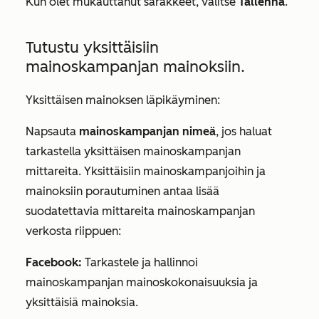
Kun olet mukauttanut sarakkeet, valitse
Tallenna
.
Tutustu yksittäisiin
mainoskampanjan mainoksiin.
Yksittäisen mainoksen läpikäyminen:
Napsauta
mainoskampanjan nimeä
, jos haluat
tarkastella yksittäisen mainoskampanjan
mittareita. Yksittäisiin mainoskampanjoihin ja
mainoksiin porautuminen antaa lisää
suodatettavia mittareita mainoskampanjan
verkosta riippuen:
Facebook:
Tarkastele ja hallinnoi
mainoskampanjan mainoskokonaisuuksia ja
yksittäisiä mainoksia.