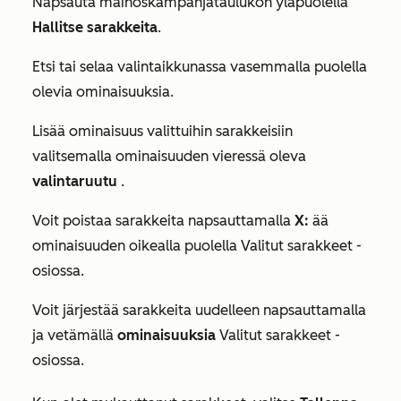
Napsauta mainoskampanjataulukon yläpuolella
Hallitse sarakkeita
.
Etsi tai selaa valintaikkunassa vasemmalla puolella
olevia ominaisuuksia.
Lisää ominaisuus valittuihin sarakkeisiin
valitsemalla ominaisuuden vieressä oleva
valintaruutu
.
Voit poistaa sarakkeita napsauttamalla
X:
ää
ominaisuuden oikealla puolella
Valitut sarakkeet
-
osiossa.
Voit järjestää sarakkeita uudelleen napsauttamalla
ja vetämällä
ominaisuuksia
Valitut sarakkeet
-
osiossa.