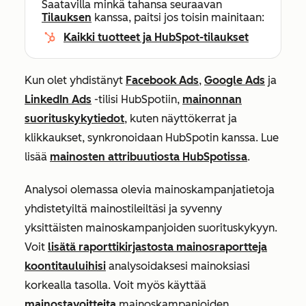
Saatavilla minkä tahansa seuraavan
Tilauksen
kanssa, paitsi jos toisin mainitaan:
Kaikki tuotteet ja HubSpot-tilaukset
Kun olet yhdistänyt
Facebook Ads
,
Google Ads
ja
LinkedIn Ads
-tilisi HubSpotiin,
mainonnan
suorituskykytiedot
, kuten näyttökerrat ja
klikkaukset, synkronoidaan HubSpotin kanssa. Lue
lisää
mainosten attribuutiosta HubSpotissa
.
Analysoi olemassa olevia mainoskampanjatietoja
yhdistetyiltä mainostileiltäsi ja syvenny
yksittäisten mainoskampanjoiden suorituskykyyn.
Voit
lisätä raporttikirjastosta mainosraportteja
koontitauluihisi
analysoidaksesi mainoksiasi
korkealla tasolla. Voit myös käyttää
mainostavoitteita
mainoskampanjoiden