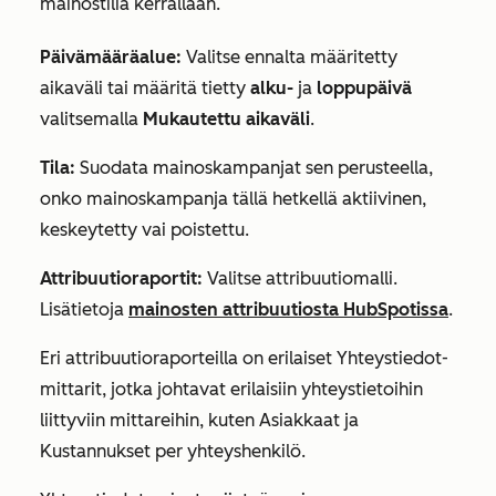
mainostiliä kerrallaan.
Päivämääräalue:
Valitse ennalta määritetty
aikaväli tai määritä tietty
alku-
ja
loppupäivä
valitsemalla
Mukautettu
aikaväli
.
Tila:
Suodata mainoskampanjat sen perusteella,
onko mainoskampanja tällä hetkellä aktiivinen,
keskeytetty vai poistettu.
Attribuutioraportit:
Valitse attribuutiomalli.
Lisätietoja
mainosten attribuutiosta HubSpotissa
.
Eri attribuutioraporteilla on erilaiset
Yhteystiedot-
mittarit
, jotka johtavat erilaisiin yhteystietoihin
liittyviin mittareihin, kuten
Asiakkaat
ja
Kustannukset per yhteyshenkilö
.