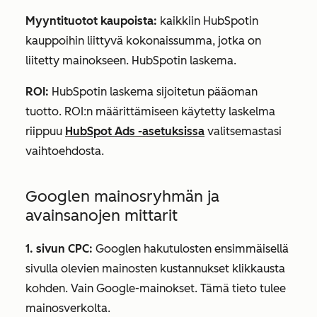
Myyntituotot kaupoista:
kaikkiin HubSpotin
kauppoihin liittyvä
kokonaissumma
, jotka on
liitetty mainokseen. HubSpotin laskema.
ROI
:
HubSpotin laskema sijoitetun pääoman
tuotto. ROI:n määrittämiseen käytetty laskelma
riippuu
HubSpot Ads -asetuksissa
valitsemastasi
vaihtoehdosta.
Googlen mainosryhmän ja
avainsanojen mittarit
1. sivun CPC:
Googlen hakutulosten ensimmäisellä
sivulla olevien mainosten kustannukset klikkausta
kohden. Vain Google-mainokset. Tämä tieto tulee
mainosverkolta.