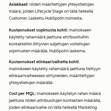
Asiakkaat:
niiden määritettyjen yhteystietojen
määrä, joiden
Lifecycle Stage
on tällä hetkellä
Customer. Laskettu HubSpotin toimesta.
Kustannukset sopimusta kohti:
mainokseen
käytetty rahamäärä jaettuna attribuoituihin
kontakteihin liittyvien suljettujen voitettujen
sopimusten määrällä. HubSpotin laskema.
Kustannukset elinkaarivaihetta kohti
:
mainokseen käytetty rahamäärä jaettuna tiettyyn
elinkaarivaiheeseen siirtyneiden, määritettyjen
yhteystietojen määrällä:
Cost per MQL:
mainokseen käytetyn rahan määrä
jaettuna niiden attribuoitujen kontaktien määrällä,
joiden
elinkaarivaihe
on tällä hetkellä Marketing