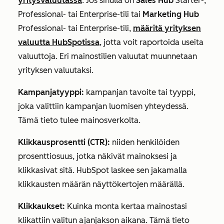
yritysvaluutassa
. Jos sinulla on
Sales Hub
Starter-
,
Professional-
tai
Enterprise-tili
tai
Marketing Hub
Professional-
tai
Enterprise-tili
,
määritä yrityksen
valuutta HubSpotissa
, jotta voit raportoida useita
valuuttoja. Eri mainostilien valuutat muunnetaan
yrityksen valuutaksi.
Kampanjatyyppi:
kampanjan tavoite tai tyyppi,
joka valittiin kampanjan luomisen yhteydessä.
Tämä tieto tulee mainosverkolta.
Klikkausprosentti (CTR):
niiden henkilöiden
prosenttiosuus, jotka näkivät mainoksesi ja
klikkasivat sitä. HubSpot laskee sen jakamalla
klikkausten määrän näyttökertojen määrällä.
Klikkaukset:
Kuinka monta kertaa mainostasi
klikattiin valitun ajanjakson aikana. Tämä tieto