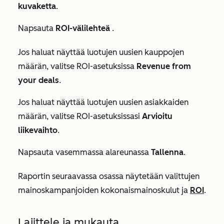
kuvaketta
.
Napsauta
ROI-välilehteä
.
Jos haluat näyttää luotujen uusien kauppojen
määrän, valitse ROI-asetuksissa
Revenue from
your deals
.
Jos haluat näyttää luotujen uusien asiakkaiden
määrän, valitse ROI-asetuksissasi
Arvioitu
liikevaihto
.
Napsauta vasemmassa alareunassa
Tallenna
.
Raportin seuraavassa osassa näytetään valittujen
mainoskampanjoiden kokonaismainoskulut ja
ROI
.
Lajittele ja mukauta