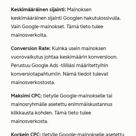
Keskimääräinen sijainti:
Mainoksen
keskimääräinen sijainti Googlen hakutulossivulla.
Vain Google-mainokset. Tämä tieto tulee
mainosverkolta.
Conversion Rate:
Kuinka usein mainoksen
vuorovaikutus johtaa keskimäärin konversioon.
Perustuu Google Ads -tililläsi määritettyihin
konversiotapahtumiin. Nämä tiedot tulevat
mainosverkostosta.
Maksimi CPC:
tietylle Google-mainokselle tai
mainosryhmälle asetettu enimmäiskustannus
klikkausta kohden. Tämä tieto tulee
mainosverkosta.
Korkein CPC:
tietylle Google-mainokselle asetettu