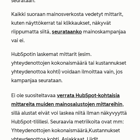
seurataan:
Kaikki suoraan mainosverkosta vedetyt mittarit,
kuten näyttökerrat tai klikkaukset, näkyvät
riippumatta siitä,
seurataanko
mainoskampanjaa
vai ei.
HubSpotin laskemat mittarit (esim.
yhteydenottojen kokonaismäärä tai kustannukset
yhteydenottoa kohti) voidaan ilmoittaa vain, jos
kampanjaa seurataan.
Ei ole suositeltavaa
verrata HubSpot-kohtaisia
mittareita muiden mainosalustojen mittareihin
,
sillä alustat eivät voi laskea niitä ilman näkyvyyttä
HubSpot-tilillesi. Seuraavia metriikoita ovat mm:
Yhteydenottojen kokonaismäärä
,
Kustannukset
yhteydenottoa kohti
,
Asiakkaat
,
Liidit
,