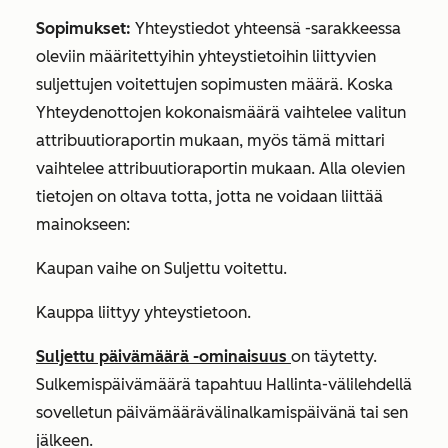
Sopimukset:
Yhteystiedot yhteensä
-sarakkeessa
oleviin määritettyihin yhteystietoihin liittyvien
suljettujen voitettujen sopimusten määrä. Koska
Yhteydenottojen
kokonaismäärä vaihtelee valitun
attribuutioraportin mukaan, myös tämä mittari
vaihtelee attribuutioraportin mukaan. Alla olevien
tietojen on oltava totta, jotta ne voidaan liittää
mainokseen:
Kaupan vaihe on
Suljettu voitettu
.
Kauppa liittyy yhteystietoon.
Suljettu päivämäärä
-ominaisuus
on täytetty.
Sulkemispäivämäärä
tapahtuu
Hallinta-välilehdellä
sovelletun päivämäärävälin
alkamispäivänä
tai sen
jälkeen.