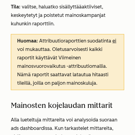
Tila:
valitse, haluatko sisällyttää
aktiiviset,
keskeytetyt
ja
poistetut
mainoskampanjat
kuhunkin raporttiin.
Huomaa:
Attribuutioraporttien suodatinta
ei
voi mukauttaa. Oletusarvoisesti kaikki
raportit käyttävät
Viimeinen
mainosvuorovaikutus
-attribuutiomallia
.
Nämä raportit saattavat latautua hitaasti
tileillä, joilla on paljon mainoskuluja.
Mainosten kojelaudan mittarit
Alla lueteltuja mittareita voi analysoida suoraan
ads dashboardissa. Kun tarkastelet mittareita,