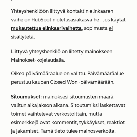
Yhteyshenkilöön liittyvä kontaktin
elinkaaren
vaihe
on HubSpotin
oletusasiakasvaihe
. Jos käytät
mukautettua elinkaarivaihetta
, sopimusta
ei
sisällytetä.
Liittyvä yhteyshenkilö on liitetty mainokseen
Mainokset-kojelaudalla.
Oikea päivämääräalue on valittu. Päivämääräalue
perustuu kaupan
Closed Won
-päivämäärään.
Sitoumukset:
mainoksesi sitoumusten määrä
valitun aikajakson aikana. Sitoutumiksi laskettavat
toimet vaihtelevat verkostoittain, mutta
esimerkkejä ovat kommentit, tykkäykset, reaktiot
ja jakamiset. Tämä tieto tulee mainosverkolta.