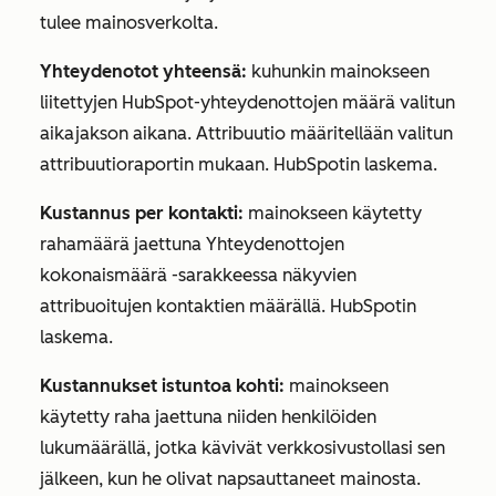
tulee mainosverkolta.
Yhteydenotot yhteensä:
kuhunkin mainokseen
liitettyjen HubSpot-yhteydenottojen määrä valitun
aikajakson aikana. Attribuutio määritellään valitun
attribuutioraportin mukaan. HubSpotin laskema.
Kustannus per kontakti:
mainokseen käytetty
rahamäärä jaettuna
Yhteydenottojen
kokonaismäärä
-sarakkeessa näkyvien
attribuoitujen kontaktien määrällä. HubSpotin
laskema.
Kustannukset istuntoa kohti:
mainokseen
käytetty raha jaettuna niiden henkilöiden
lukumäärällä, jotka kävivät verkkosivustollasi sen
jälkeen, kun he olivat napsauttaneet mainosta.