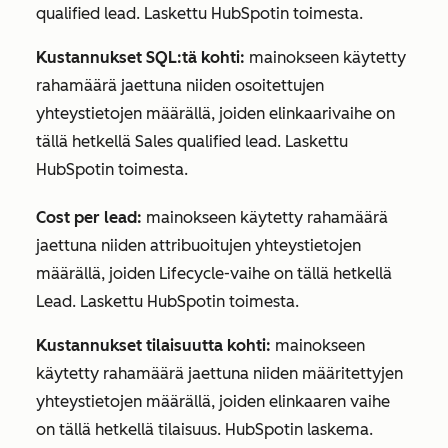
qualified lead. Laskettu HubSpotin toimesta.
Kustannukset SQL:tä kohti:
mainokseen käytetty
rahamäärä jaettuna niiden osoitettujen
yhteystietojen määrällä, joiden
elinkaarivaihe
on
tällä hetkellä Sales qualified lead. Laskettu
HubSpotin toimesta.
Cost per lead:
mainokseen käytetty
rahamäärä
jaettuna niiden attribuoitujen yhteystietojen
määrällä, joiden
Lifecycle-vaihe
on tällä hetkellä
Lead. Laskettu HubSpotin toimesta.
Kustannukset tilaisuutta kohti:
mainokseen
käytetty rahamäärä jaettuna niiden määritettyjen
yhteystietojen määrällä, joiden
elinkaaren vaihe
on tällä hetkellä tilaisuus. HubSpotin laskema.