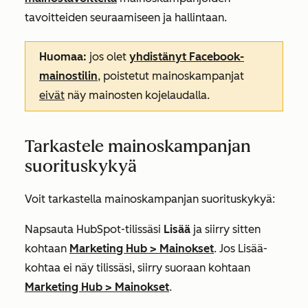
tavoitteiden seuraamiseen ja hallintaan.
Huomaa:
jos olet
yhdistänyt Facebook-
mainostilin
, poistetut mainoskampanjat
eivät
näy mainosten kojelaudalla.
Tarkastele mainoskampanjan
suorituskykyä
Voit tarkastella mainoskampanjan suorituskykyä:
Napsauta HubSpot-tilissäsi
Lisää
ja siirry sitten
kohtaan
Marketing Hub
>
Mainokset
. Jos
Lisää
-
kohtaa ei näy tilissäsi, siirry suoraan kohtaan
Marketing Hub
>
Mainokset
.