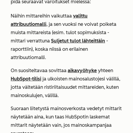
pidä seuraavat varoitukset mielessä:
Näihin mittareihin vaikuttaa
valittu
attribuutiomalli
, ja sen vuoksi ne voivat poiketa
muista mittareista (esim.
tulot sopimuksista
-
mittari verrattuna
Suljetut tulot lähteittäin
-
raporttiin), koska niissä on erilainen
attribuutiomalli.
On suositeltavaa sovittaa
aikavyöhyke
yhteen
HubSpot-tilisi
ja ulkoisten mainosalustojesi välillä,
jotta vältetään ristiriitaisuudet mittareiden, kuten
mainoskulujen, välillä.
Suoraan liitetystä mainosverkosta vedetyt mittarit
näytetään aina, kun taas HubSpotin laskemat
mittarit näytetään vain, jos mainoskampanjaa