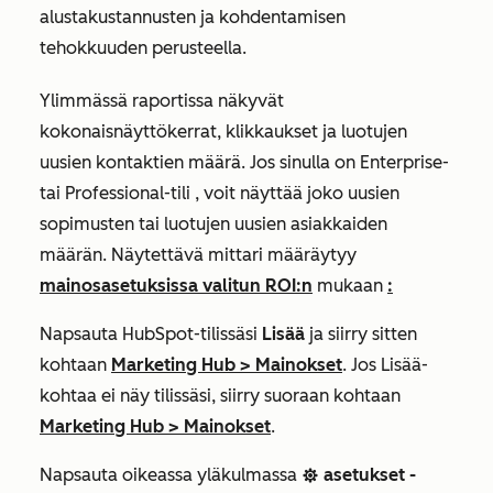
alustakustannusten ja kohdentamisen
tehokkuuden perusteella.
Ylimmässä raportissa näkyvät
kokonaisnäyttökerrat, klikkaukset ja luotujen
uusien kontaktien määrä. Jos sinulla on
Enterprise-
tai
Professional-tili
, voit näyttää joko uusien
sopimusten tai luotujen uusien asiakkaiden
määrän. Näytettävä mittari määräytyy
mainosasetuksissa valitun ROI:n
mukaan
:
Napsauta HubSpot-tilissäsi
Lisää
ja siirry sitten
kohtaan
Marketing Hub
>
Mainokset
. Jos
Lisää
-
kohtaa ei näy tilissäsi, siirry suoraan kohtaan
Marketing Hub
>
Mainokset
.
Napsauta oikeassa yläkulmassa
asetukset -
settings