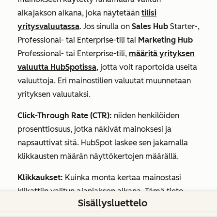
aikajakson aikana, joka näytetään
tilisi
yritysvaluutassa
. Jos sinulla on
Sales Hub
Starter-
,
Professional-
tai
Enterprise-tili
tai
Marketing Hub
Professional-
tai
Enterprise-tili
,
määritä yrityksen
valuutta HubSpotissa
, jotta voit raportoida useita
valuuttoja. Eri mainostilien valuutat muunnetaan
yrityksen valuutaksi.
Click-Through Rate (CTR):
niiden henkilöiden
prosenttiosuus, jotka näkivät mainoksesi ja
napsauttivat sitä. HubSpot laskee sen jakamalla
klikkausten määrän näyttökertojen määrällä.
Klikkaukset:
Kuinka monta kertaa mainostasi
klikattiin valitun ajanjakson aikana. Tämä tieto
Sisällysluettelo
tulee mainosverkolta.