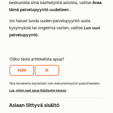
keskustella siinä käsitellyistä asioista, valitse
Avaa
tämä palvelupyyntö uudelleen .
Jos haluat luoda uuden palvelupyyntö uusia
kysymyksiä tai ongelmia varten, valitse
Luo uusi
palvelupyyntö.
Oliko tästä artikkelista apua?
Kyllä
Ei
Tätä lomaketta käytetään vain dokumentaation palautteeseen.
Lue, miten saat apua HubSpotin kanssa
.
Asiaan liittyvä sisältö