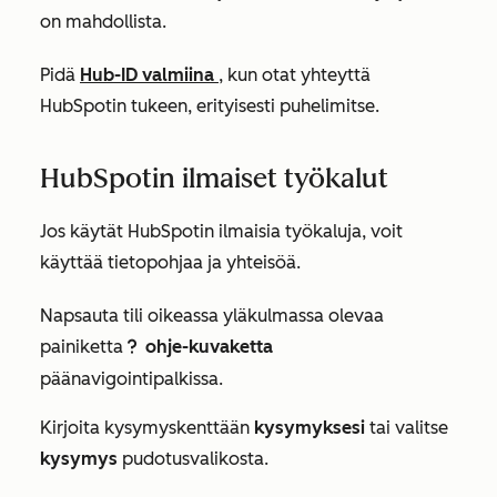
on mahdollista.
Pidä
Hub-ID valmiina
, kun otat yhteyttä
HubSpotin tukeen, erityisesti puhelimitse.
HubSpotin ilmaiset työkalut
Jos käytät
HubSpotin ilmaisia työkaluja
, voit
käyttää tietopohjaa ja yhteisöä.
Napsauta tili oikeassa yläkulmassa olevaa
painiketta
ohje-kuvaketta
questioncircleIcon help
päänavigointipalkissa.
Kirjoita
kysymyskenttään
kysymyksesi
tai valitse
kysymys
pudotusvalikosta.