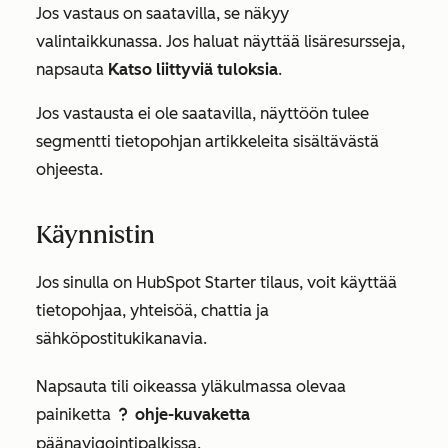
Jos vastaus on saatavilla, se näkyy
valintaikkunassa. Jos haluat näyttää lisäresursseja,
napsauta
Katso liittyviä tuloksia
.
Jos vastausta ei ole saatavilla, näyttöön tulee
segmentti tietopohjan artikkeleita sisältävästä
ohjeesta.
Käynnistin
Jos sinulla on HubSpot
Starter
tilaus, voit käyttää
tietopohjaa, yhteisöä, chattia ja
sähköpostitukikanavia.
Napsauta tili oikeassa yläkulmassa olevaa
painiketta
ohje-kuvaketta
question
päänavigointipalkissa.