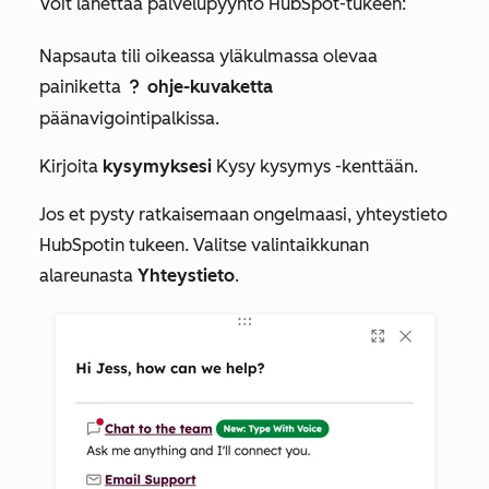
Voit lähettää palvelupyyntö HubSpot-tukeen:
Napsauta tili oikeassa yläkulmassa olevaa
painiketta
ohje-kuvaketta
question
päänavigointipalkissa.
Kirjoita
kysymyksesi
Kysy kysymys
-kenttään.
Jos et pysty ratkaisemaan ongelmaasi, yhteystieto
HubSpotin tukeen. Valitse valintaikkunan
alareunasta
Yhteystieto
.