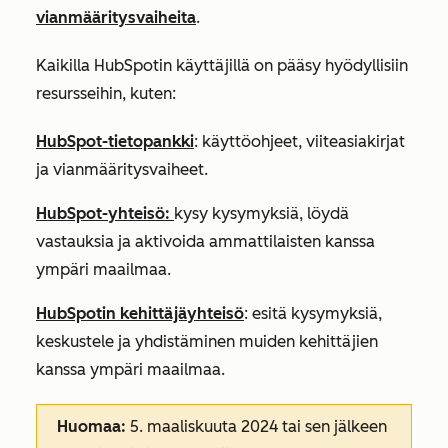
vianmääritysvaiheita
.
Kaikilla HubSpotin käyttäjillä on pääsy hyödyllisiin
resursseihin, kuten:
HubSpot-tietopankki
: käyttöohjeet, viiteasiakirjat
ja vianmääritysvaiheet.
HubSpot-yhteisö:
kysy kysymyksiä, löydä
vastauksia ja aktivoida ammattilaisten kanssa
ympäri maailmaa.
HubSpotin kehittäjäyhteisö
: esitä kysymyksiä,
keskustele ja yhdistäminen muiden kehittäjien
kanssa ympäri maailmaa.
Huomaa:
5. maaliskuuta 2024 tai sen jälkeen