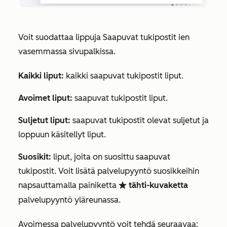
Voit suodattaa lippuja Saapuvat tukipostit ien
vasemmassa sivupalkissa.
Kaikki liput:
kaikki saapuvat tukipostit liput.
Avoimet liput:
saapuvat tukipostit liput.
Suljetut liput:
saapuvat tukipostit olevat suljetut ja
loppuun käsitellyt liput.
Suosikit:
liput, joita on suosittu saapuvat
tukipostit. Voit lisätä palvelupyyntö
suosikkeihin
napsauttamalla painiketta
tähti-kuvaketta
favorite
palvelupyyntö yläreunassa.
Avoimessa palvelupyyntö voit tehdä seuraavaa: