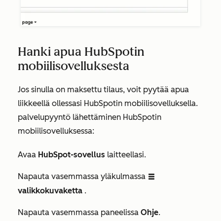
Hanki apua HubSpotin
mobiilisovelluksesta
Jos sinulla on maksettu tilaus, voit pyytää apua
liikkeellä ollessasi HubSpotin mobiilisovelluksella.
palvelupyyntö lähettäminen HubSpotin
mobiilisovelluksessa:
Avaa
HubSpot-sovellus
laitteellasi.
Napauta vasemmassa yläkulmassa
listView
valikkokuvaketta
.
Napauta
vasemmassa paneelissa
Ohje
.