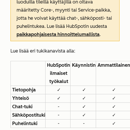
luoduilla tileillä käyttäjillä on oltava
määritetty Core-, myynti tai Service-paikka,
jotta he voivat käyttää chat-, sähköposti- tai
puhelintukea. Lue lisää HubSpotin uudesta
paikkapohjaisesta hinnoittelumallista
.
Lue lisää eri tukikanavista alla:
HubSpotin
Käynnistin
Ammattilaine
ilmaiset
työkalut
Tietopohja
✓
✓
✓
Yhteisö
✓
✓
✓
Chat-tuki
-
✓
✓
Sähköpostituki
-
✓
✓
Puhelintuki
-
-
✓