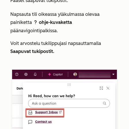
Pääset saapuvat tukipostit:
Napsauta tili oikeassa yläkulmassa olevaa
painiketta
ohje-kuvaketta
question
päänavigointipalkissa.
Voit arvostelu tukilippujasi napsauttamalla
Saapuvat tukipostit.