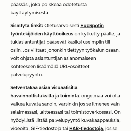
päässäsi, joka poikkeaa odotetusta
käyttäytymisestä.
Sisällytä linkit:
Oletusarvoisesti
HubSpotin
työntekijöiden käyttöoikeus
on kytketty päälle, ja
tukiasiantuntijat pääsevät käsiksi useimpiin tili
osiin. Jos viittaat johonkin tiettyyn työkalun osaan,
voit ohjata asiantuntijan asianomaiseen
kohteeseen lisäämällä URL-osoitteet
palvelupyyntö.
Selventäkää asiaa visuaalisilla
havainnollistuksilla ja toiminta
: ongelmaa voi olla
vaikea kuvata sanoin, varsinkin jos se ilmenee vain
selaimessasi, laitteessasi tai toimistoverkossasi. On
hyödyllistä liittää palvelupyyntö kuvakaappauksia,
videoita, GIF-tiedostoja tai
HAR-tiedostoja
, jos se