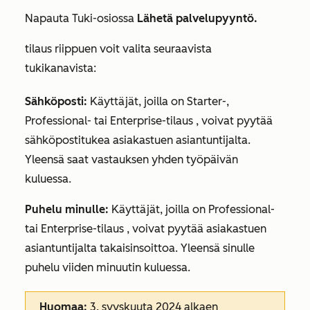
Napauta
Tuki-osiossa
Lähetä palvelupyyntö.
tilaus riippuen voit valita seuraavista
tukikanavista:
Sähköposti
:
Käyttäjät, joilla on
Starter-
,
Professional-
tai
Enterprise-tilaus
, voivat pyytää
sähköpostitukea asiakastuen asiantuntijalta.
Yleensä saat vastauksen yhden työpäivän
kuluessa.
Puhelu minulle:
Käyttäjät, joilla on
Professional-
tai
Enterprise-tilaus
, voivat pyytää asiakastuen
asiantuntijalta takaisinsoittoa. Yleensä sinulle
puhelu viiden minuutin kuluessa.
Huomaa:
3. syyskuuta 2024 alkaen