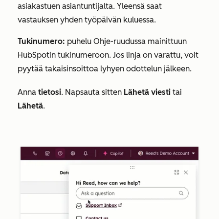
asiakastuen asiantuntijalta. Yleensä saat
vastauksen yhden työpäivän kuluessa.
Tukinumero:
puhelu
Ohje-ruudussa
mainittuun
HubSpotin tukinumeroon. Jos linja on varattu, voit
pyytää takaisinsoittoa lyhyen odottelun jälkeen.
Anna
tietosi
. Napsauta sitten
Lähetä viesti
tai
Lähetä
.