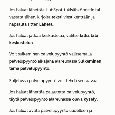
Jos haluat lähettää HubSpot-tukisähköpostin tai
vastata siihen, kirjoita
teksti
viestikenttään ja
napsauta sitten
Lähetä
.
Jos haluat jatkaa keskustelua, valitse
Jatka tätä
keskustelua
.
Voit sulkeminen palvelupyyntö valitsemalla
palvelupyyntö aikajana alareunassa
Sulkeminen
tämä palvelupyyntö.
Suljetussa palvelupyyntö voit tehdä seuraavaa:
Jos haluat lähettää palautetta palvelupyyntö,
täytä palvelupyyntö alareunassa oleva
kysely
.
Jos haluat avata palvelupyyntö uudelleen ja