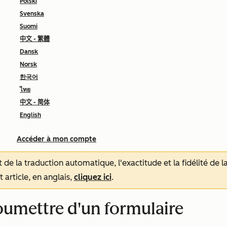
Polski
Svenska
Suomi
中文 - 繁體
Dansk
Norsk
한국어
ไทย
中文 - 简体
English
Accéder à mon compte
tat de la traduction automatique, l'exactitude et la fidélité de
 article, en anglais,
cliquez ici
.
oumettre d'un formulaire