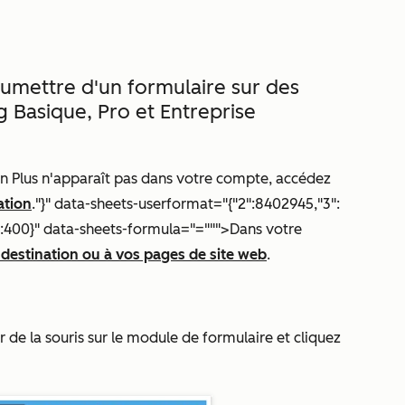
oumettre d'un formulaire sur des
g Basique
,
Pro
et
Entreprise
on
Plus
n'apparaît pas dans votre compte, accédez
ation
."}" data-sheets-userformat="{"2":8402945,"3":
,"26":400}" data-sheets-formula="=""">Dans votre
destination ou à vos pages de site web
.
r de la souris sur le module de formulaire et cliquez