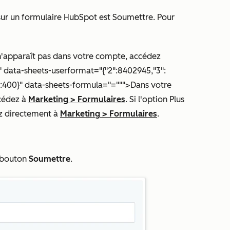
sur un formulaire HubSpot est
Soumettre
. Pour
'apparaît pas dans votre compte, accédez
}" data-sheets-userformat="{"2":8402945,"3":
,"26":400}" data-sheets-formula="=""">Dans votre
ccédez à
Marketing
>
Formulaires
. Si l'option
Plus
z directement à
Marketing
>
Formulaires
.
e bouton
Soumettre
.