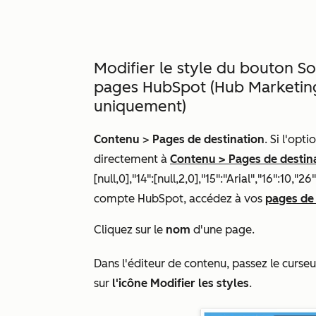
Modifier le style du bouton S
pages HubSpot (
Hub Marketin
uniquement)
Contenu
>
Pages de destination
. Si l'opti
directement à
Contenu
>
Pages de destin
[null,0],"14":[null,2,0],"15":"Arial","16":10
compte HubSpot, accédez à vos
pages de 
Cliquez sur le
nom
d'une page.
Dans l'éditeur de contenu, passez le curseu
sur
l'icône Modifier les styles
.