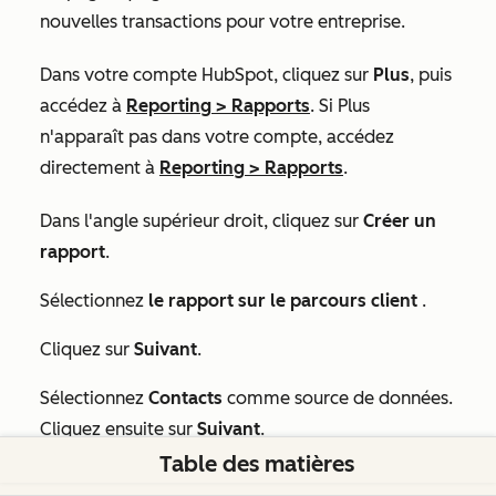
nouvelles transactions pour votre entreprise.
Dans votre compte HubSpot, cliquez sur
Plus
, puis
accédez à
Reporting
>
Rapports
. Si
Plus
n'apparaît pas dans votre compte, accédez
directement à
Reporting
>
Rapports
.
Dans l'angle supérieur droit, cliquez sur
Créer un
rapport
.
Sélectionnez
le rapport sur le parcours client
.
Cliquez sur
Suivant
.
Sélectionnez
Contacts
comme source de données.
Cliquez ensuite sur
Suivant
.
Table des matières
En haut, sélectionnez la case à cocher
Inclure les