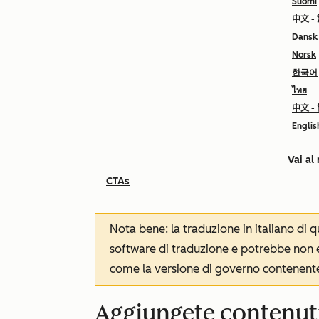
Suomi
中文 -
Dansk
Norsk
한국어
ไทย
中文 -
Englis
Vai al
CTAs
Nota bene: la traduzione in italiano di
software di traduzione e potrebbe non es
come la versione di governo contenente 
Aggiungete contenuti 