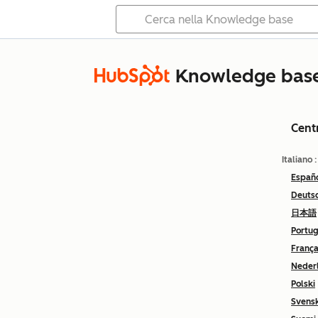
Knowledge bas
Cent
Italiano
Españ
Deuts
日本語
Portu
França
Neder
Polski
Svens