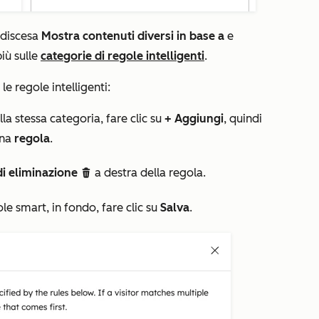
a discesa
Mostra contenuti diversi in base a
e
più sulle
categorie di regole intelligenti
.
e regole intelligenti:
a stessa categoria, fare clic su
+ Aggiungi
, quindi
una
regola
.
di eliminazione
a destra della regola.
delete
e smart, in fondo, fare clic su
Salva
.