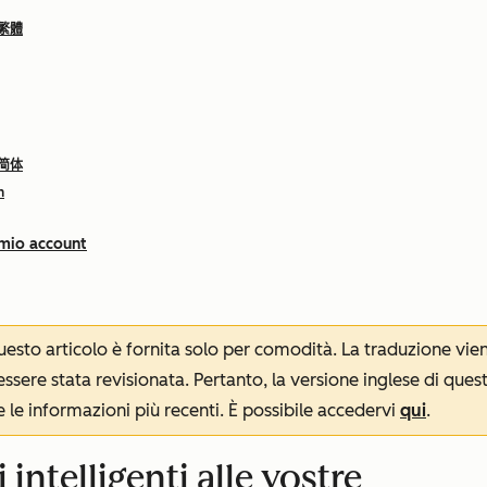
 繁體
 简体
h
 mio account
 questo articolo è fornita solo per comodità. La traduzione v
sere stata revisionata. Pertanto, la versione inglese di ques
le informazioni più recenti. È possibile accedervi
qui
.
intelligenti alle vostre