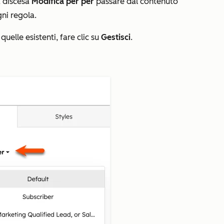
a discesa
Modifica per per
passare dal contenuto
gni regola.
elle esistenti, fare clic su
Gestisci
.