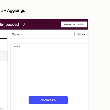
 su
+ Aggiungi
.