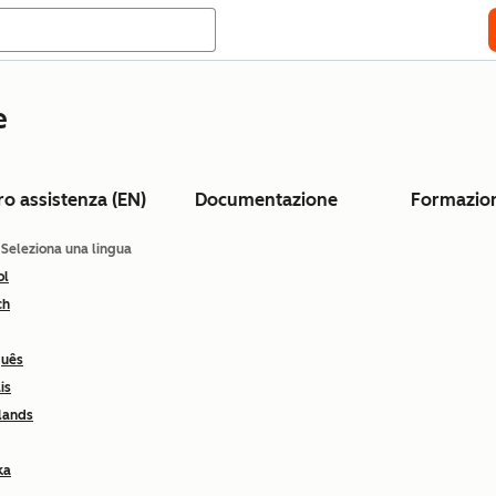
e
ro assistenza (EN)
Documentazione
Formazio
: Seleziona una lingua
ol
ch
guês
is
lands
ka