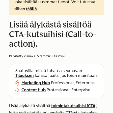
joka sisältää uusimmat tiedot. Voit tutustua
siihen
täällä
.
Lisää älykästä sisältöä
CTA-kutsuihisi (Call-to-
action).
Päivitetty viimeksi:
5 tammikuuta 2026
Saatavilla minkä tahansa seuraavan
Tilauksen
kanssa, paitsi jos toisin mainitaan:
Marketing Hub
Professional, Enterprise
Content Hub
Professional, Enterprise
Lisää älykästä sisältöä
toimintakutsuihisi (CTA
),
jotta voit näyttää eri versioita CTA:sta katsojan