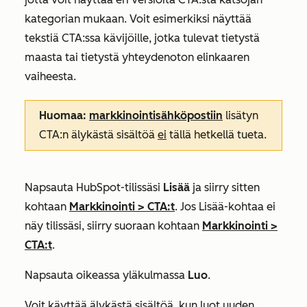
kategorian mukaan. Voit esimerkiksi näyttää
tekstiä CTA:ssa kävijöille, jotka tulevat tietystä
maasta tai tietystä yhteydenoton elinkaaren
vaiheesta.
Huomaa:
markkinointisähköpostiin
lisätyn
CTA:n älykästä sisältöä
ei
tällä hetkellä tueta.
Napsauta HubSpot-tilissäsi
Lisää
ja siirry sitten
kohtaan
Markkinointi
>
CTA:t
. Jos
Lisää
-kohtaa ei
näy tilissäsi, siirry suoraan kohtaan
Markkinointi
>
CTA:t
.
Napsauta oikeassa yläkulmassa
Luo
.
Voit käyttää älykästä sisältöä, kun luot uuden