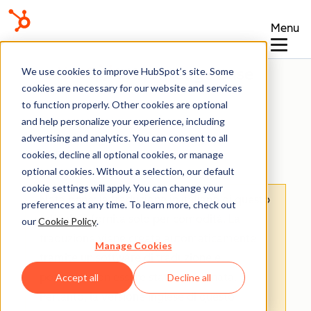
Menu
Knowledge base
We use cookies to improve HubSpot’s site. Some
cookies are necessary for our website and services
to function properly. Other cookies are optional
and help personalize your experience, including
advertising and analytics. You can consent to all
Form
cookies, decline all optional cookies, or manage
optional cookies. Without a selection, our default
cookie settings will apply. You can change your
Nota bene: la traduzione in italiano di questo
preferences at any time. To learn more, check out
articolo è fornita solo per comodità. La
our
Cookie Policy
.
traduzione viene creata automaticamente
Manage Cookies
tramite un software di traduzione e
potrebbe non essere stata revisionata.
Accept all
Decline all
Pertanto, la versione inglese di questo