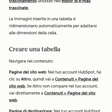
trascinamento
utilizzati nell'
editor di e-mail
trascinate
.
Le immagini inserite in una tabella si
ridimensionano automaticamente per adattarsi
alle dimensioni della cella.
Creare una tabella
Navigare nel contenuto:
Pagine del sito web
: Nel tuo account HubSpot, fai
clic su
Altro
, quindi vai a
Contenuti
>
Pagine del
sito web
. Se
Altro
non compare nel tuo account,
vai direttamente a
Contenuti
>
Pagine del sito
web
.
Pagine di destinazione
: Nel tuo account HubSpot,