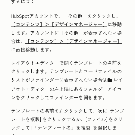
するには：
HubSpotアカウントで、
［その他］をクリックし、
［コンテンツ］＞
［デザインマネージャー］
に移動
します。アカウントに
［その他］が表示されない場
合は、
［コンテンツ］＞
［デザインマネージャー］
に直接移動します。
レイアウトエディターで開くテンプレートの
名前
を
クリックします。テンプレートとコードファイルの
リストがファインダーに表示されない場合は
レイ
folder
アウトエディターの左上隅にある
フォルダー
アイコ
ンをクリックして
ファインダーを開きます。
テンプレートの
名前
を右クリックして、次に
[テンプ
レートを複製]
をクリックするか、
[ファイル]
をクリ
ックして
[「テンプレート名」を複製]
を選択しま