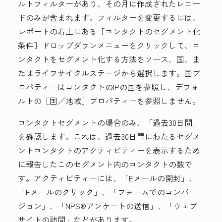
ルトフィルターがあり、その月に作成されたレコー
ドのみが含まれます。フィルターを変更するには、
レポートの右上にある［コンタクトのセグメント化
条件］
ドロップダウンメニューをクリックして、コ
ンタクトをセグメント化する方法を
ソース
、
国
、ま
たは
ライフサイクルステージ
から選択します。国プ
ロパティーはコンタクトのIPの国を参照し、デフォ
ルトの
［国／地域］プロパティーを参照しません。
コンタクトセグメントの場合のみ、
「過去30日間」
を確認します。これは、過去30日間にわたるセグメ
ントコンタクトのアクティビティーを表示するため
に報告した
このセグメント内のコンタクトの数で
す。アクティビティーには、
「Eメールの開封」、
「Eメールのクリック」、
「フォームでのコンバー
ジョン」、
「NPS®アンケートの送信」、
「ウェブ
サイトの訪問」などがあります。