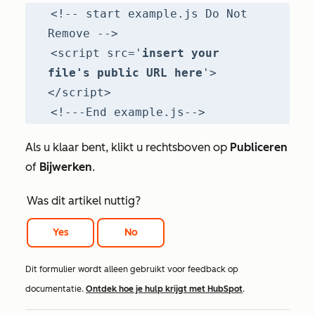
<!-- start example.js Do Not
Remove -->
<script src='
insert your
file's public URL here
'>
</script>
<!---End example.js-->
Als u klaar bent, klikt u rechtsboven op
Publiceren
of
Bijwerken
.
Was dit artikel nuttig?
Yes
No
Dit formulier wordt alleen gebruikt voor feedback op
documentatie.
Ontdek hoe je hulp krijgt met HubSpot
.