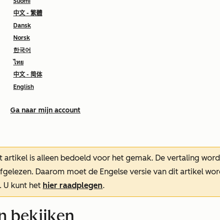
Suomi
中文 - 繁體
Dansk
Norsk
한국어
ไทย
中文 - 简体
English
Ga naar mijn account
t artikel is alleen bedoeld voor het gemak.
De vertaling wor
oefgelezen. Daarom moet de Engelse versie van dit artikel w
. U kunt het
hier raadplegen
.
 bekijken