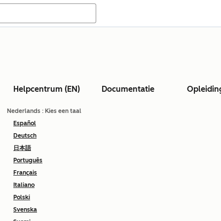
Helpcentrum (EN)
Documentatie
Opleidin
Nederlands
: Kies een taal
Español
Deutsch
日本語
Português
Français
Italiano
Polski
Svenska