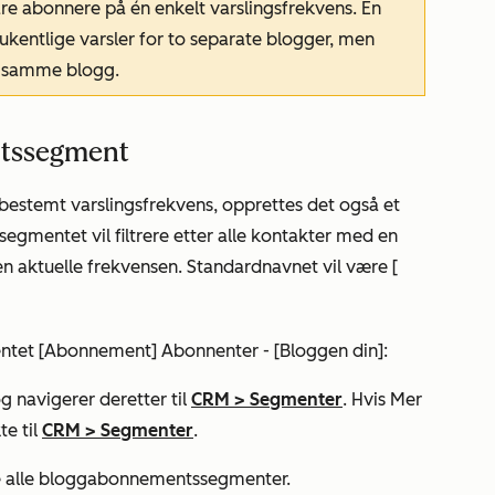
re abonnere på én enkelt varslingsfrekvens. En
kentlige varsler for to separate blogger, men
r samme blogg.
ntssegment
bestemt varslingsfrekvens, opprettes det også et
egmentet vil filtrere etter alle kontakter med en
en aktuelle frekvensen. Standardnavnet vil være [
segmentet [Abonnement] Abonnenter - [Bloggen din]:
g navigerer deretter til
CRM
>
Segmenter
. Hvis
Mer
te til
CRM
>
Segmenter
.
ise alle bloggabonnementssegmenter.