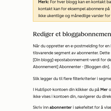
Merk:
For hver blogg kan en kontakt ba
kontakt kan for eksempel abonnere på u
ikke ukentlige og månedlige varsler fo
Rediger et bloggabonneme
Når du oppretter en e-postmelding for en 
tilsvarende segment av abonnenter. Dette s
[Din blogg]-epostabonnement-verdi
for d
Abonnement] Abonnenter - [Bloggen din
].
Slik legger du til flere filterkriterier i 
I HubSpot-kontoen din klikker du på
Mer
o
ikke vises i kontoen din, navigerer du direk
Skriv inn
abonnenter
i søkefeltet for å v