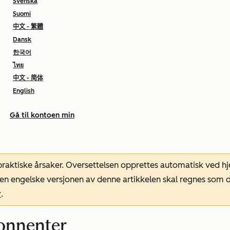
Svenska
Suomi
中文 - 繁體
Dansk
한국어
ไทย
中文 - 简体
English
Gå til kontoen min
 praktiske årsaker. Oversettelsen opprettes automatisk ved 
. Den engelske versjonen av denne artikkelen skal regnes so
r
.
onnenter