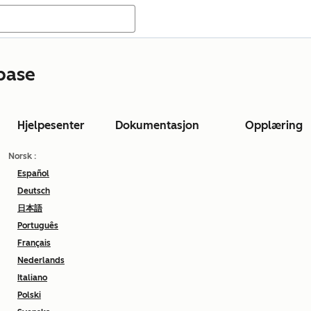
base
Hjelpesenter
Dokumentasjon
Opplæring
Norsk
:
Español
Deutsch
日本語
Português
Français
Nederlands
Italiano
Polski