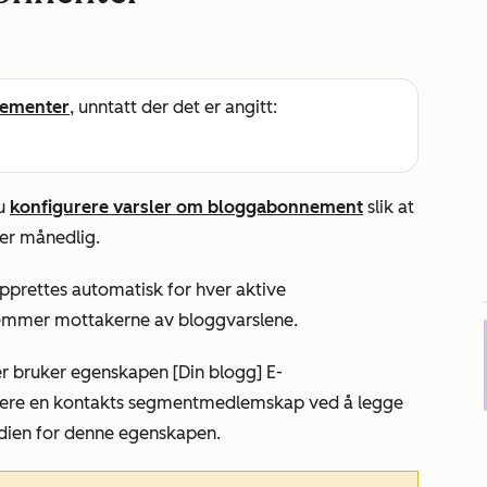
ementer
, unntatt der det er angitt:
du
konfigurere varsler om bloggabonnement
slik at
ler månedlig.
rettes automatisk for hver aktive
temmer mottakerne av bloggvarslene.
er bruker egenskapen
[Din blogg] E-
rere en kontakts segmentmedlemskap ved å legge
erdien for denne egenskapen.