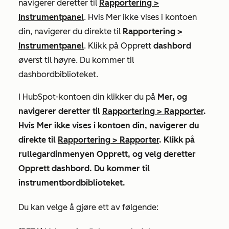
navigerer deretter til
Rapportering
>
Instrumentpanel
. Hvis
Mer
ikke vises i kontoen
din, navigerer du direkte til
Rapportering
>
Instrumentpanel
. Klikk på Opprett
dashbord
øverst til høyre. Du kommer til
dashbordbiblioteket.
I HubSpot-kontoen din klikker du på
Mer, og
navigerer deretter til
Rapportering
>
Rapporter
.
Hvis
Mer
ikke vises i kontoen din, navigerer du
direkte til
Rapportering
>
Rapporter
. Klikk på
rullegardinmenyen
Opprett
, og velg deretter
Opprett dashbord
. Du kommer til
instrumentbordbiblioteket.
Du kan velge å gjøre ett av følgende: