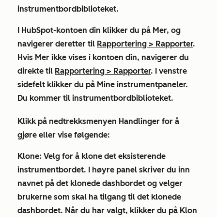
instrumentbordbiblioteket.
I HubSpot-kontoen din klikker du på
Mer, og
navigerer deretter til
Rapportering
>
Rapporter
.
Hvis
Mer
ikke vises i kontoen din, navigerer du
direkte til
Rapportering
>
Rapporter
. I venstre
sidefelt klikker du på
Mine instrumentpaneler
.
Du kommer til instrumentbordbiblioteket.
Klikk på nedtrekksmenyen
Handlinger
for å
gjøre eller vise følgende:
Klone:
Velg for å klone det eksisterende
instrumentbordet. I høyre panel skriver du inn
navnet
på det klonede dashbordet og velger
brukerne som skal ha tilgang til det klonede
dashbordet. Når du har valgt, klikker du på
Klon