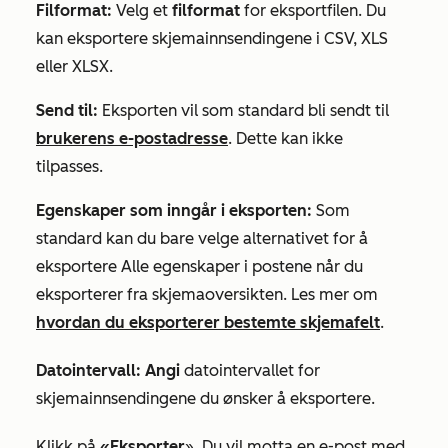
Filformat:
Velg et
filformat
for eksportfilen. Du
kan eksportere skjemainnsendingene i CSV, XLS
eller XLSX.
Send til:
Eksporten vil som standard bli sendt til
brukerens e-postadresse
. Dette kan ikke
tilpasses.
Egenskaper som inngår i eksporten:
Som
standard kan du bare velge alternativet for å
eksportere
Alle egenskaper i postene
når du
eksporterer fra skjemaoversikten. Les mer om
hvordan du eksporterer bestemte skjemafelt
.
Datointervall: Angi
datointervallet for
skjemainnsendingene du ønsker å eksportere.
Klikk på
«Eksporter
». Du vil motta en e-post med