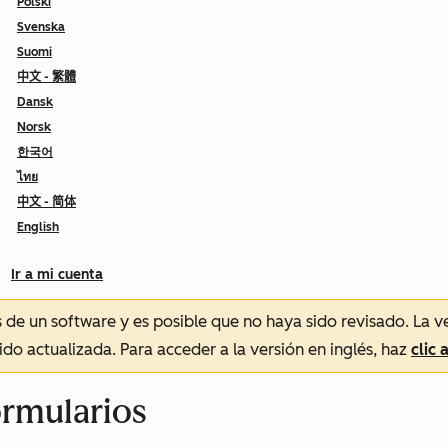
Polski
Svenska
Suomi
中文 - 繁體
Dansk
Norsk
한국어
ไทย
中文 - 简体
English
Ir a mi cuenta
és de un software y es posible que no haya sido revisado.
La v
sido actualizada. Para acceder a la versión en inglés, haz
clic 
ormularios