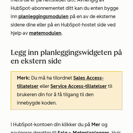
HubSpot-abonnementet ditt kan du enten bygge
inn
planleggingsmodulen
på en av de eksterne
sidene dine eller på en HubSpot-hostet side ved
hjelp av
møtemodulen
.
Legg inn planleggingswidgeten på
en ekstern side
Merk:
Du må ha tilordnet
Sales Access-
tillatelser
eller
Service Access-tillatelser
til
brukeren din for å få tilgang til den
innebygde koden.
I HubSpot-kontoen din klikker du på
Mer
og
navigerer deretter til
Salg
>
Møteplanlegger
. Hvis