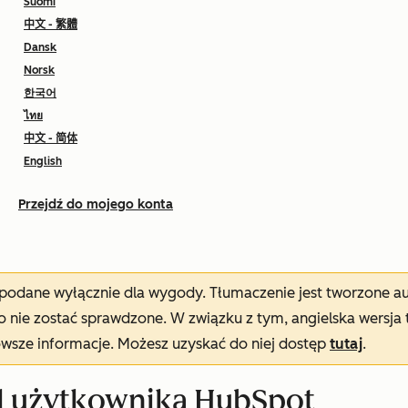
Suomi
中文 - 繁體
Dansk
Norsk
한국어
ไทย
中文 - 简体
English
Przejdź do mojego konta
t podane wyłącznie dla wygody. Tłumaczenie jest tworzone 
nie zostać sprawdzone. W związku z tym, angielska wersja 
owsze informacje. Możesz uzyskać do niej dostęp
tutaj
.
l użytkownika HubSpot