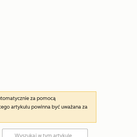
automatycznie za pomocą
tego artykułu powinna być uważana za