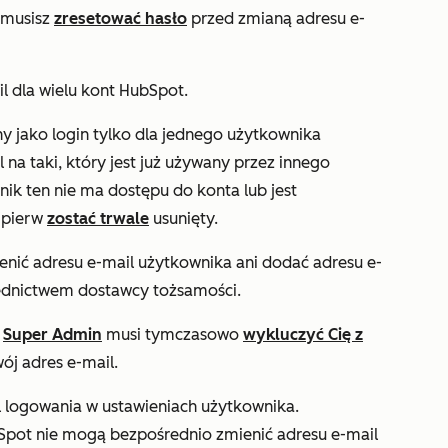
, musisz
zresetować hasło
przed zmianą adresu e-
 dla wielu kont HubSpot.
 jako login tylko dla jednego użytkownika
na taki, który jest już używany przez innego
ik ten nie ma dostępu do konta lub jest
ajpierw
zostać trwale
usunięty.
enić adresu e-mail użytkownika ani dodać adresu e-
rednictwem dostawcy tożsamości.
,
Super Admin
musi tymczasowo
wykluczyć Cię z
ój adres e-mail.
l logowania w ustawieniach użytkownika.
bSpot nie mogą bezpośrednio zmienić adresu e-mail