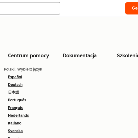
Ge
Centrum pomocy
Dokumentacja
Szkoleni
Polski
: Wybierz język
Español
Deutsch
日本語
Português
Français
Nederlands
Italiano
Svenska