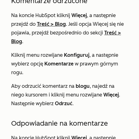
Komentarze odrzucone
Na koncie HubSpot kliknij
Więcej
, a następnie
przejdź do
Treść
>
Blog
. Jeśli opcja
Więcej
się nie
pojawia, przejdź bezpośrednio do sekcji
Treść
>
Blog
.
Kliknij menu rozwijane
Konfiguruj
, a następnie
wybierz opcję
Komentarze
w prawym górnym
rogu.
Aby odrzucić komentarz na
blogu
, najedź na
niego kursorem i kliknij menu rozwijane
Więcej
.
Następnie wybierz
Odrzuć
.
Odpowiadanie na komentarze
Na koncie HubSpot kliknij
Więcej
, a następnie