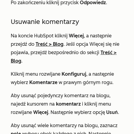
Po zakończeniu kliknij przycisk
Odpowiedz
.
Usuwanie komentarzy
Na koncie HubSpot kliknij
Więcej
, a następnie
przejdź do
Treść
>
Blog
. Jeśli opcja
Więcej
się nie
pojawia, przejdź bezpośrednio do sekcji
Treść
>
Blog
.
Kliknij menu rozwijane
Konfiguruj
, a następnie
wybierz
Komentarze
w prawym górnym rogu.
Aby usunąć pojedynczy komentarz na blogu,
najedź kursorem na
komentarz
i kliknij menu
rozwijane
Więcej
. Następnie wybierz opcję
Usuń
.
Aby usunąć wiele komentarzy na blogu, zaznacz
pole
wyboru obok każdego z nich. Następnie