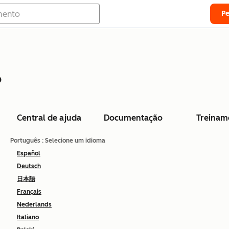
P
o
Central de ajuda
Documentação
Treinam
Português
: Selecione um idioma
Español
Deutsch
日本語
Français
Nederlands
Italiano