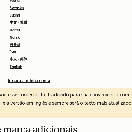
Polski
Svenska
Suomi
中文 - 繁體
Dansk
Norsk
한국어
ไทย
中文 - 简体
English
Ir para a minha conta
ção
: esse conteúdo foi traduzido para sua conveniência com 
al é a versão em inglês e sempre será o texto mais atualizado
 marca adicionais