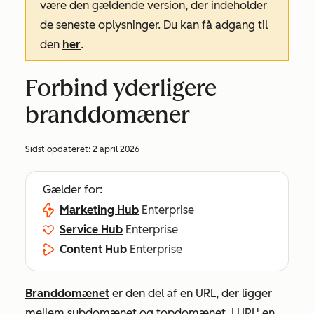
være den gældende version, der indeholder
de seneste oplysninger. Du kan få adgang til
den
her
.
Forbind yderligere
branddomæner
Sidst opdateret:
2 april 2026
Gælder for:
Marketing Hub
Enterprise
Service Hub
Enterprise
Content Hub
Enterprise
Branddomænet
er den del af en URL, der ligger
mellem subdomænet og topdomænet. I URL'
en