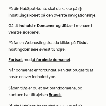
På din HubSpot-konto skal du klikke på
indstillingsikonet
på den øverste navigationslinje.
Gå til
Indhold >
Domæner og URL'er
i menuen i
venstre sidepanel.
På fanen
Webhosting
skal du klikke på
Tilslut
hostingdomæne
øverst til højre.
Fortsæt
med
at forbinde domænet
.
Når domænet er forbundet, kan det bruges til at
hoste enhver indholdstype.
Sådan tilføjer du et nyt branddomæne, og
kontoen har tilføjelsen
Brands
: