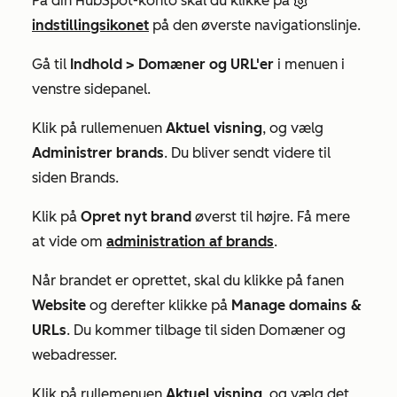
På din HubSpot-konto skal du klikke på
indstillingsikonet
på den øverste navigationslinje.
Gå til
Indhold >
Domæner og URL'er
i menuen i
venstre sidepanel.
Klik på rullemenuen
Aktuel visning
, og vælg
Administrer brands
. Du bliver sendt videre til
siden
Brands
.
Klik på
Opret nyt brand
øverst til højre. Få mere
at vide om
administration af brands
.
Når brandet er oprettet, skal du klikke på fanen
Website
og derefter klikke på
Manage domains &
URLs
. Du kommer tilbage til siden
Domæner
og
webadresser.
Klik på rullemenuen
Aktuel visning
, og vælg det