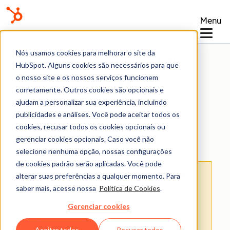
Menu
Nós usamos cookies para melhorar o site da
Central de conhecimento
HubSpot. Alguns cookies são necessários para que
o nosso site e os nossos serviços funcionem
corretamente. Outros cookies são opcionais e
ajudam a personalizar sua experiência, incluindo
publicidades e análises. Você pode aceitar todos os
cookies, recusar todos os cookies opcionais ou
Integrações
gerenciar cookies opcionais. Caso você não
selecione nenhuma opção, nossas configurações
de cookies padrão serão aplicadas. Você pode
Isenção de responsabilidade de tradução
:
alterar suas preferências a qualquer momento. Para
esse conteúdo foi traduzido para sua
saber mais, acesse nossa
Política de Cookies
.
conveniência com o uso de software e pode
Gerenciar cookies
não ter sido revisado por uma pessoa.
O
Aceitar todos
Recusar todos