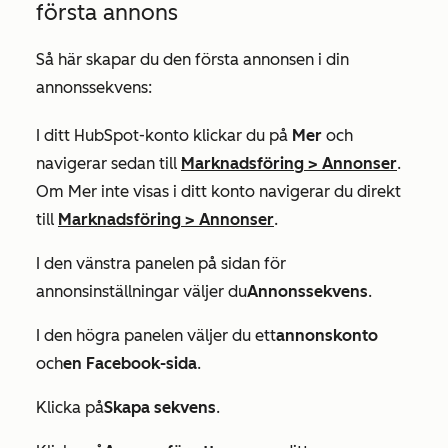
första annons
Så här skapar du den första annonsen i din
annonssekvens:
I ditt HubSpot-konto klickar du på
Mer
och
navigerar sedan till
Marknadsföring
>
Annonser
.
Om
Mer
inte visas i ditt konto navigerar du direkt
till
Marknadsföring
>
Annonser
.
I den vänstra panelen på sidan för
annonsinställningar väljer du
Annonssekvens
.
I den högra panelen väljer du ett
annonskonto
och
en Facebook-sida
.
Klicka på
Skapa sekvens
.