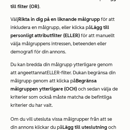
till filter (OR)
.
Välj
Rikta in dig på en liknande målgrupp
för att
inkludera en målgrupp, eller klicka på
Lägg till
personligt attributfilter (ELLER)
för att manuellt
välja målgruppens intressen, beteenden eller
demografi för din annons.
Du kan bredda din målgrupp ytterligare genom
att ange
ett
annat
ELLER-filter. Du
kan begränsa din
målgrupp genom att klicka på
Begränsa
målgruppen ytterligare (OCH)
och sedan välja de
kriterier som också måste matcha de befintliga
kriterier du har valt.
Om du vill utesluta vissa målgrupper från att se
din annons klickar du på
Lägg till uteslutning
och