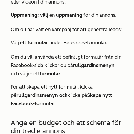
eller videon i din annons.
Uppmaning: välj
en
uppmaning
för din annons.
Om du har valt en kampanj för att generera leads:
Välj
ett
formulär
under
Facebook-formulär.
Om du vill använda ett befintligt formulär från din
Facebook-sida klickar du på
rullgardinsmenyn
och väljer ett
formulär
.
För att skapa ett nytt formulär, klicka
på
rullgardinsmenyn och
klicka på
Skapa nytt
Facebook-formulär
.
Ange en budget och ett schema för
din tredje annons