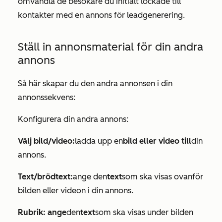
omvandla de besökare du initialt lockade till
kontakter med en annons för leadgenerering.
Ställ in annonsmaterial för din andra
annons
Så här skapar du den andra annonsen i din
annonssekvens:
Konfigurera din andra annons:
Välj bild/video:
ladda upp en
bild eller video till
din
annons.
Text/brödtext:
ange den
text
som ska visas ovanför
bilden eller videon i din annons.
Rubrik: ange
den
text
som ska visas under bilden