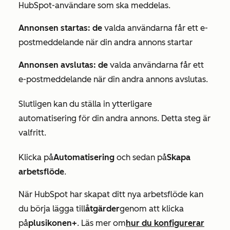
HubSpot-användare som ska meddelas.
Annonsen startas: de
valda användarna får ett e-
postmeddelande när din andra annons startar
Annonsen avslutas: de
valda användarna får ett
e-postmeddelande när din andra annons avslutas.
Slutligen kan du ställa in ytterligare
automatisering för din andra annons. Detta steg är
valfritt.
Klicka på
Automatisering
och sedan på
Skapa
arbetsflöde
.
När HubSpot har skapat ditt nya arbetsflöde kan
du börja lägga till
åtgärder
genom att klicka
på
plusikonen
+
. Läs mer om
hur du konfigurerar