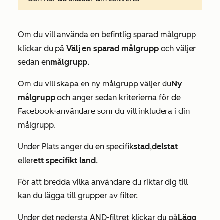
Om du vill använda en befintlig sparad målgrupp
klickar du på
Välj en sparad målgrupp
och väljer
sedan en
målgrupp
.
Om du vill skapa en ny målgrupp väljer du
Ny
målgrupp
och anger sedan kriterierna för de
Facebook-användare som du vill inkludera i din
målgrupp.
Under
Plats
anger du en specifik
stad
,
delstat
eller
ett specifikt land
.
För att bredda vilka användare du riktar dig till
kan du lägga till grupper av filter.
Under det nedersta
AND-filtret
klickar du på
Lägg