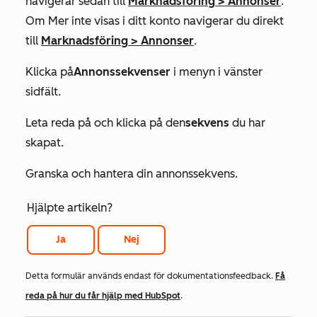
navigerar sedan till
Marknadsföring
>
Annonser
.
Om
Mer
inte visas i ditt konto navigerar du direkt
till
Marknadsföring
>
Annonser
.
Klicka på
Annonssekvenser
i menyn i vänster
sidfält.
Leta reda på och klicka på den
sekvens
du har
skapat.
Granska och hantera din annonssekvens.
Hjälpte artikeln?
Ja
Nej
Detta formulär används endast för dokumentationsfeedback.
Få
reda på hur du får hjälp med HubSpot
.