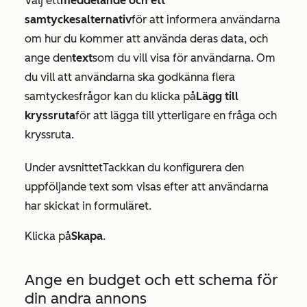
Välj ett
meddelande och ett
samtyckesalternativ
för att informera användarna
om hur du kommer att använda deras data, och
ange den
text
som du vill visa för användarna. Om
du vill att användarna ska godkänna flera
samtyckesfrågor kan du klicka på
Lägg till
kryssruta
för att lägga till ytterligare en fråga och
kryssruta.
Under avsnittet
Tack
kan du konfigurera den
uppföljande text som visas efter att användarna
har skickat in formuläret.
Klicka på
Skapa
.
Ange en budget och ett schema för
din andra annons