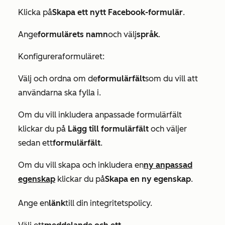
Klicka på
Skapa ett nytt Facebook-formulär
.
Ange
formulärets namn
och välj
språk
.
Konfigurera
formuläret
:
Välj och ordna om de
formulärfält
som du vill att
användarna ska fylla i.
Om du vill inkludera anpassade formulärfält
klickar du på
Lägg till formulärfält
och väljer
sedan ett
formulärfält
.
Om du vill skapa och inkludera en
ny anpassad
egenskap
klickar du på
Skapa en ny egenskap
.
Ange en
länk
till din integritetspolicy.