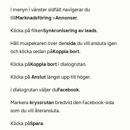
I menyn i vänster sidfält navigerar du
till
Marknadsföring
>
Annonser
.
Klicka på fliken
Synkronisering av leads
.
Håll muspekaren över den
sida
du vill ansluta igen
och klicka sedan på
Koppla bort
.
Klicka på
Koppla bort
i dialogrutan.
Klicka på
Anslut
längst upp till höger.
I dialogrutan väljer du
Facebook
.
Markera
kryssrutan
bredvid den Facebook-sida
som du vill återansluta.
Klicka på
Spara
.