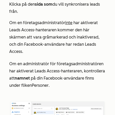
Klicka på den
sida som
du vill synkronisera leads
från.
Om en företagsadministratör
inte
har aktiverat
Leads Access-hanteraren kommer den här
skärmen att vara gråmarkerad och inaktiverad,
och din Facebook-användare har redan
Leads
Access.
Om en administratör för företagsadministratören
har aktiverat Leads Access-hanteraren, kontrollera
att
namnet
på din Facebook-användare finns
under fliken
Personer
.