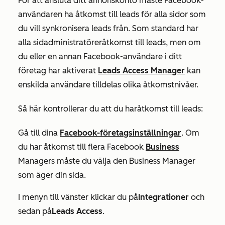
För att ansluta ditt annonskonto måste Facebook-
användaren ha
åtkomst till leads
för alla sidor som
du vill synkronisera leads från. Som standard har
alla sidadministratörer
åtkomst till leads
, men om
du eller en annan Facebook-användare i ditt
företag har aktiverat
Leads Access Manager
kan
enskilda användare tilldelas olika åtkomstnivåer.
Så här kontrollerar du att du har
åtkomst till leads
:
Gå till dina
Facebook-företagsinställningar
. Om
du har åtkomst till flera Facebook
Business
Managers måste du välja den Business Manager
som äger din sida.
I menyn till vänster klickar du på
Integrationer
och
sedan på
Leads Access
.