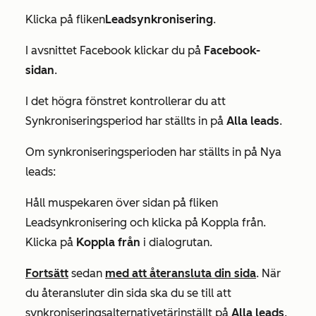
Klicka på fliken
Leadsynkronisering
.
I
avsnittet Facebook
klickar du på
Facebook-
sidan
.
I det högra fönstret kontrollerar du att
Synkroniseringsperiod
har ställts in på
Alla leads
.
Om synkroniseringsperioden
har
ställts in på
Nya
leads
:
Håll muspekaren över sidan på fliken
Leadsynkronisering
och klicka på Koppla från.
Klicka på
Koppla från
i dialogrutan.
Fortsätt
sedan
med att återansluta din sida
. När
du återansluter din sida ska du se till att
synkroniseringsalternativet
är
inställt på
Alla leads
.