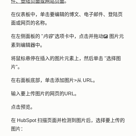
件、登陆页面或网站页面
。
在仪表板中，单击要编辑的博文、电子邮件、登陆页
面或网页的
名称
。
在左侧面板的 "
内容
"选项卡中，点击并拖动
图片元
insertImage
素
到编辑器中。
将鼠标悬停在插入的图片元素上，然后单击 "
选择图
片
"。
在右面板底部，单击
添加图片
>
从 URL
。
输入要上传图片的网页的
URL
。
点击
预览
。
在 HubSpot 扫描页面并检测到图片后，选择要上传的
图片：