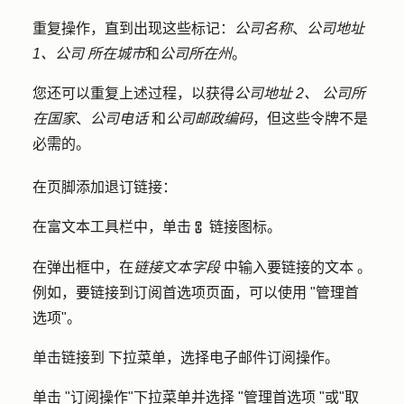
重复操作，直到出现这些标记：
公司名称
、
公司地址
1、公司
所在城市
和
公司所在州
。
您还可以重复上述过程，以获得
公司地址 2、
公司所
在国家
、
公司电话
和
公司邮政编码
，但这些令牌不是
必需的。
在页脚添加退订链接：
在富文本工具栏中，单击
链接图标
。
link icon
在弹出框中，在
链接文本字段
中输入要链接的
文本
。
例如，要链接到订阅首选项页面，可以使用 "管理首
选项"。
单击
链接到
下拉菜单，选择
电子邮件订阅操作
。
单击 "
订阅操作
"下拉菜单并选择 "
管理首选项
"或
"取