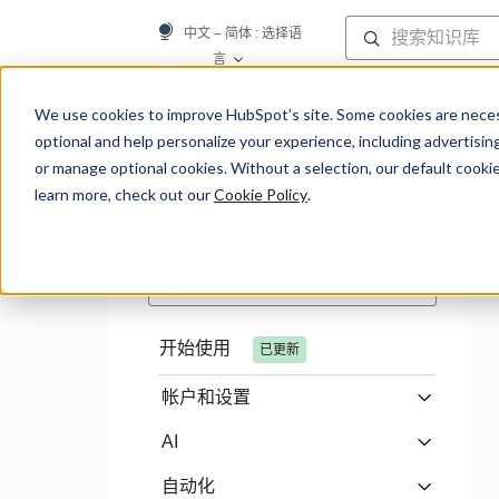
中文 – 简体
: 选择语
言
知识库
We use cookies to improve HubSpot’s site. Some cookies are necess
optional and help personalize your experience, including advertising 
or manage optional cookies. Without a selection, our default cookie
learn more, check out our
Cookie Policy
.
开始使用
已更新
帐户和设置
AI
自动化