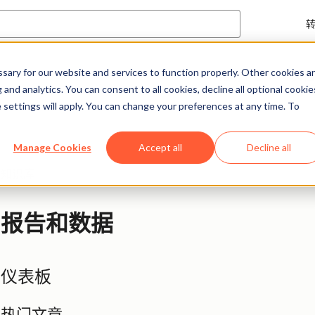
ary for our website and services to function properly. Other cookies a
帮助中心
文档
and analytics. You can consent to all cookies, decline all optional cookie
 settings will apply. You can change your preferences at any time. To
Manage Cookies
Accept all
Decline all
知识库
报告和数据
仪表板
热门文章