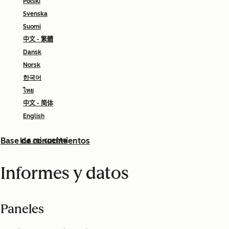
Polski
Svenska
Suomi
中文 - 繁體
Dansk
Norsk
한국어
ไทย
中文 - 简体
English
Base de conocimientos
Ir a mi cuenta
Informes y datos
Paneles