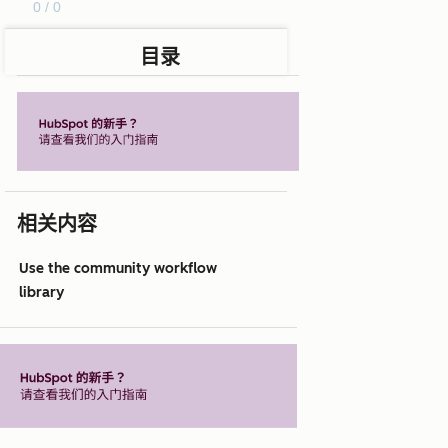
0 / 0
目录
相关内容
Use the community workflow
library