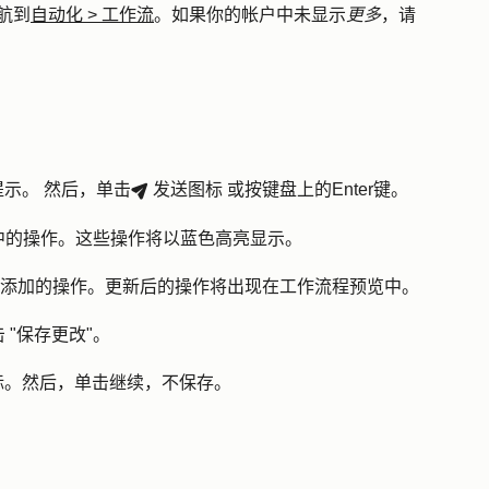
航到
自动化
>
工作流
。如果你的帐户中未显示
更多
，请
提示
。
然后，单击
发送图标
或按键盘上的
Enter
键。
breezeSendIcon
中的操作。这些操作将以蓝色高亮显示。
完善要添加的操作。更新后的操作将出现在工作流程预览中。
"
保存更改"
。
标
。然后，单击
继续
，
不保存
。