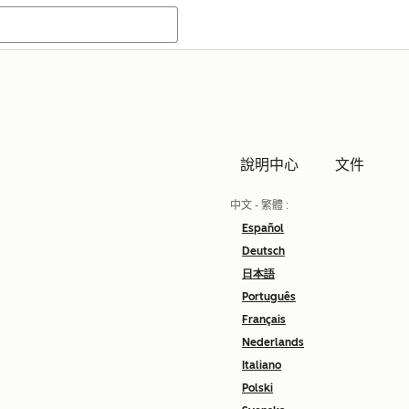
說明中心
文件
中文 - 繁體
:
Español
Deutsch
日本語
Português
Français
Nederlands
Italiano
Polski