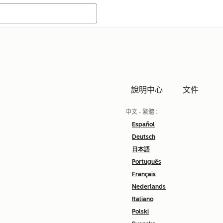
說明中心
文件
中文 - 繁體
:
Español
Deutsch
日本語
Português
Français
Nederlands
Italiano
Polski