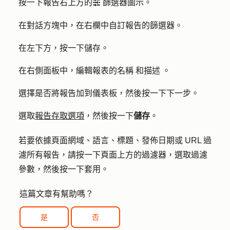
按一下報告右上方的
篩選器
圖示。
filter
在對話方塊中，在右欄中自訂報告的篩選器。
在左下方，按一下
儲存
。
在右側面板中，編輯報表的
名稱
和
描述
。
選擇是否將報告加到儀表板，然後按
一下下一步
。
選取
報告存取選項
，然後按一下
儲存
。
若要依據頁面網域、語言、標題、發佈日期或 URL 過
濾所有報告，請按一下頁面上方的
過濾器
，選取
過濾
參數
，然後按一下
套用
。
這篇文章有幫助嗎？
是
否