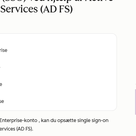
Services (AD FS)
rise
e
e
se
Enterprise-konto
, kan du opsætte single sign-on
rvices (AD FS).