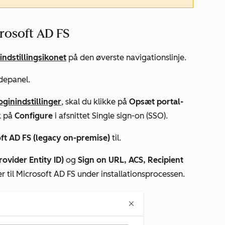
rosoft AD FS
indstillingsikonet
på den øverste navigationslinje.
depanel.
oginindstillinger
, skal du klikke på
Opsæt portal-
ik på
Configure
i afsnittet
Single
sign-on (SSO)
.
ft AD FS (legacy on-premise)
til.
rovider Entity ID)
og
Sign on URL, ACS, Recipient
er til Microsoft AD FS under installationsprocessen.