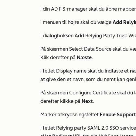
I din
AD F
S-manager skal du åbne mappe
I menuen til højre skal du vælge
Add Relyin
I dialogboksen
Add Relying Party Trust W
På skærmen Select
Data Source
skal du v
Klik derefter på
Næste
.
I feltet
Display name
skal du indtaste et
na
at give den et navn, som du nemt kan gen
På skærmen
Configure Certificate
skal du 
derefter klikke på
Next
.
Marker afkrydsningsfeltet
Enable Support
I feltet
Relying party SAML 2.0 SSO servic