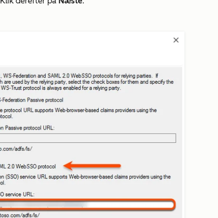
Klik derefter på
Næste
.