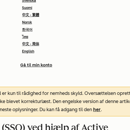
Svenska
Suomi
中文 - 繁體
Norsk
한국어
ไทย
中文 - 简体
English
Gå til min konto
l er kun til rådighed for nemheds skyld. Oversættelsen opret
ke blevet korrekturlæst. Den engelske version af denne artik
neste oplysninger. Du kan få adgang til den
her
.
(SSO) ved hjælp af Active