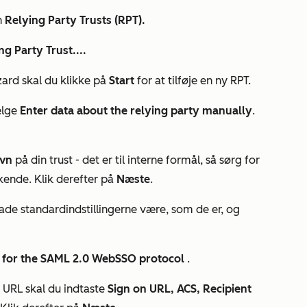
n
Relying Party Trusts (RPT).
g Party Trust....
izard
skal du klikke på
Start
for at tilføje en ny RPT.
ælge
Enter data about the relying party manually
.
vn
på din trust - det er til interne formål, så sørg for
kende. Klik derefter på
Næste
.
lade standardindstillingerne være, som de er, og
 for the SAML 2.0 WebSSO protocol
.
e URL
skal du indtaste
Sign on URL, ACS, Recipient