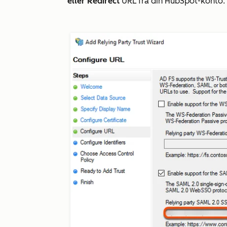
eller Redirect
URL fra din HubSpot-konto. 