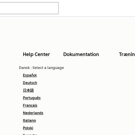
Help Center
Dokumentation
Træni
Dansk
: Select a language
Español
Deutsch
日本語
Português
Français
Nederlands
Italiano
Polski