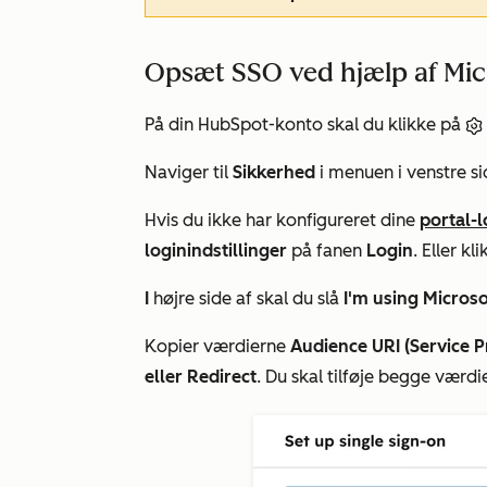
Opsæt SSO ved hjælp af Mic
På din HubSpot-konto skal du klikke på
Naviger til
Sikkerhed
i menuen i venstre si
Hvis du ikke har konfigureret dine
portal-l
loginindstillinger
på fanen
Login
. Eller kl
I
højre side af
skal du slå
I'm using
Microso
Kopier værdierne
Audience URI (Service P
eller Redirect
. Du skal tilføje begge værdi