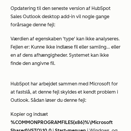
Opdatering til den seneste version af HubSpot
Sales Outlook desktop add-in vil nogle gange
forårsage denne fejl:
Værdien af egenskaben 'type' kan ikke analyseres.
Fejlen er: Kunne ikke indlæse fil eller samling... eller
en af dens afhængigheder. Systemet kan ikke
finde den angivne fil.
HubSpot har arbejdet sammen med Microsoft for
at fastslå, at denne fejl skyldes et kendt problem i
Outlook. Sådan løser du denne fejl:
Kopier og indsæt
%COMMONPROGRAMFILES(x86)%\Microsoft
Shared\VSTO\10.0
i
Start-menuen
i Windows, og