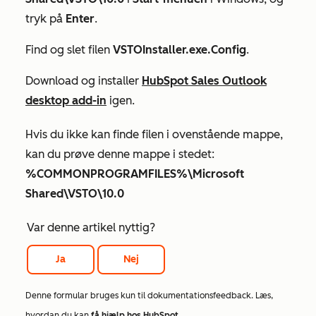
tryk på
Enter
.
Find og slet filen
VSTOInstaller.exe.Config
.
Download og installer
HubSpot Sales Outlook
desktop add-in
igen.
Hvis du ikke kan finde filen i ovenstående mappe,
kan du prøve denne mappe i stedet:
%COMMONPROGRAMFILES%\Microsoft
Shared\VSTO\10.0
Var denne artikel nyttig?
Ja
Nej
Denne formular bruges kun til dokumentationsfeedback. Læs,
hvordan du kan
få hjælp hos HubSpot
.