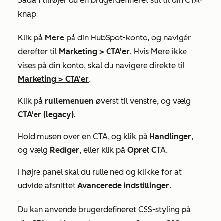
Sådan tilføjer du en brugerdefineret stil til din CTA-
knap:
Klik på
Mere
på din HubSpot-konto, og navigér
derefter til
Marketing
>
CTA'er
. Hvis
Mere
ikke
vises på din konto, skal du navigere direkte til
Marketing
>
CTA'er
.
Klik på
rullemenuen
øverst til venstre, og vælg
CTA'er (legacy).
Hold musen over en CTA, og klik på
Handlinger
,
og vælg
Rediger
, eller klik på
Opret C
TA.
I højre panel skal du rulle ned og klikke for at
udvide afsnittet
Avancerede indstillinger
.
Du kan anvende brugerdefineret CSS-styling på