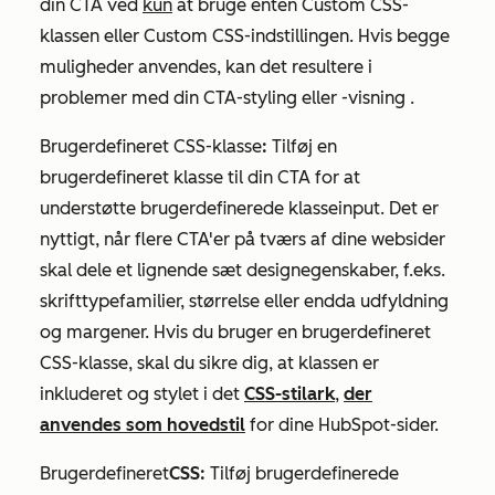
din CTA ved
kun
at bruge enten
Custom CSS-
klassen
eller
Custom
CSS-indstillingen. Hvis begge
muligheder anvendes, kan det resultere i
problemer med din CTA-styling eller -visning
.
Brugerdefineret CSS-klasse
:
Tilføj en
brugerdefineret klasse til din CTA for at
understøtte brugerdefinerede klasseinput. Det er
nyttigt, når flere CTA'er på tværs af dine websider
skal dele et lignende sæt designegenskaber, f.eks.
skrifttypefamilier, størrelse eller endda udfyldning
og margener.
Hvis du bruger en brugerdefineret
CSS-klasse, skal du sikre dig, at klassen er
inkluderet og stylet i det
CSS-stilark
,
der
anvendes som hovedstil
for dine HubSpot-sider.
Brugerdefineret
CSS:
Tilføj brugerdefinerede