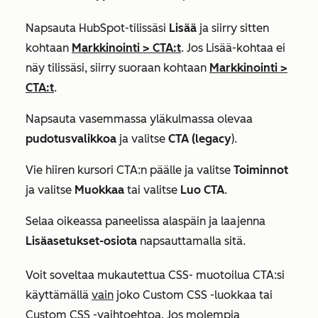
Napsauta HubSpot-tilissäsi
Lisää
ja siirry sitten
kohtaan
Markkinointi
>
CTA:t
. Jos
Lisää
-kohtaa ei
näy tilissäsi, siirry suoraan kohtaan
Markkinointi
>
CTA:t
.
Napsauta vasemmassa yläkulmassa olevaa
pudotusvalikkoa
ja valitse
CTA (legacy
).
Vie hiiren kursori CTA:n päälle ja valitse
Toiminnot
ja valitse
Muokkaa
tai valitse
Luo CTA
.
Selaa oikeassa paneelissa alaspäin ja laajenna
Lisäasetukset-osiota
napsauttamalla sitä.
Voit soveltaa mukautettua CSS- muotoilua CTA:si
käyttämällä
vain
joko
Custom CSS -luokkaa
tai
Custom CSS
-vaihtoehtoa. Jos molempia