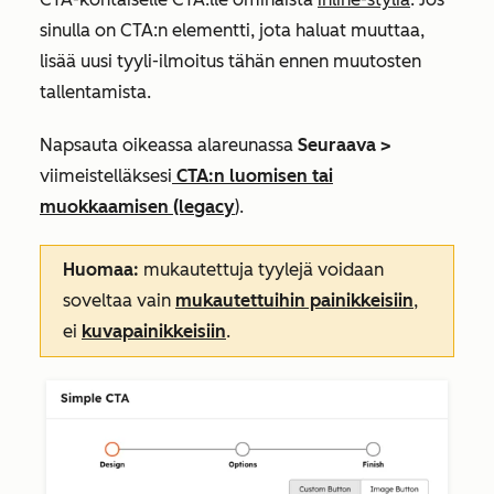
sinulla on CTA:n elementti, jota haluat muuttaa,
lisää uusi tyyli-ilmoitus tähän ennen muutosten
tallentamista.
Napsauta oikeassa alareunassa
Seuraava >
viimeistelläksesi
CTA:n luomisen tai
muokkaamisen (legacy
).
Huomaa:
mukautettuja tyylejä voidaan
soveltaa vain
mukautettuihin painikkeisiin
,
ei
kuvapainikkeisiin
.