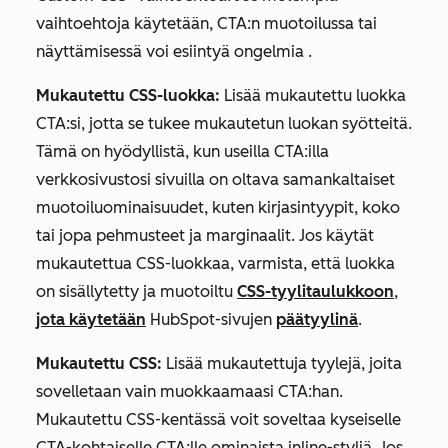
vaihtoehtoja käytetään, CTA:n muotoilussa tai
näyttämisessä voi esiintyä ongelmia
.
Mukautettu CSS-luokka:
Lisää mukautettu luokka
CTA:si, jotta se
tukee mukautetun luokan syötteitä.
Tämä on hyödyllistä, kun useilla CTA:illa
verkkosivustosi sivuilla on oltava samankaltaiset
muotoiluominaisuudet, kuten kirjasintyypit, koko
tai jopa pehmusteet ja marginaalit.
Jos käytät
mukautettua CSS-luokkaa, varmista, että luokka
on sisällytetty ja muotoiltu
CSS-tyylitaulukkoon
,
jota käytetään
HubSpot-sivujen
päätyylinä
.
Mukautettu CSS:
Lisää mukautettuja tyylejä, joita
sovelletaan vain muokkaamaasi CTA:han.
Mukautettu CSS-kentässä
voit soveltaa kyseiselle
CTA-kohtaiselle CTA:lle ominaista
inline-styliä
. Jos