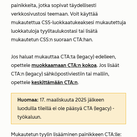
painikkeita, jotka sopivat täydellisesti
verkkosivustosi teemaan. Voit käyttää
mukautettua CSS-luokkaa
tukeaksesi mukautettuja
luokkatuloja tyylitaulukostasi tai lisätä
mukautetun CSS:n suoraan CTA:han.
Jos haluat mukauttaa CTA:ta (legacy) edelleen,
opettele
muokkaamaan CTA:n kokoa
. Jos lisäät
CTA:n (legacy) sähköpostiviestiin tai malliin,
opettele
keskittämään CTA:n
.
Huomaa:
17. maaliskuuta 2025 jälkeen
luoduilla tileillä ei ole pääsyä CTA (legacy) -
työkaluun.
Mukautetun tyylin lisääminen painikkeen CTA:lle: