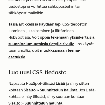
tiedostoja ei voi liittää sähköposteihin tai
sähköpostimalleihin.
Tässä artikkelissa käydään läpi CSS-tiedoston
luominen, julkaiseminen ja liittäminen
HubSpotissa. Voit
oppia tekemään yksinkertaisia
suunnittelumuutoksia tietylle sivulle
. Jos käytät
teemamallia, opit
muokkaamaan teema-
asetuksia
.
Luo uusi CSS-tiedosto
Napsauta HubSpot-tilissäsi
Lisää
ja siirry sitten
kohtaan
Sisältö
>
Suunnittelun hallinta
. Jos
Lisää
-
kohtaa ei näy tilissäsi, siirry suoraan kohtaan
Sisältö
>
Suunnittelun hallinta
.