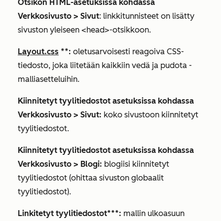
Otsikon HTML-asetuksissa kohdassa
Verkkosivusto
>
Sivut
: linkkitunnisteet on lisätty
sivuston yleiseen <head>-otsikkoon.
Layout.css
**
:
oletusarvoisesti reagoiva CSS-
tiedosto, joka liitetään kaikkiin vedä ja pudota -
malliasetteluihin.
Kiinnitetyt tyylitiedostot asetuksissa kohdassa
Verkkosivusto
>
Sivut
:
koko sivustoon kiinnitetyt
tyylitiedostot.
Kiinnitetyt tyylitiedostot asetuksissa kohdassa
Verkkosivusto
>
Blogi
:
blogiisi kiinnitetyt
tyylitiedostot (ohittaa sivuston globaalit
tyylitiedostot).
Linkitetyt tyylitiedostot***
:
mallin ulkoasuun