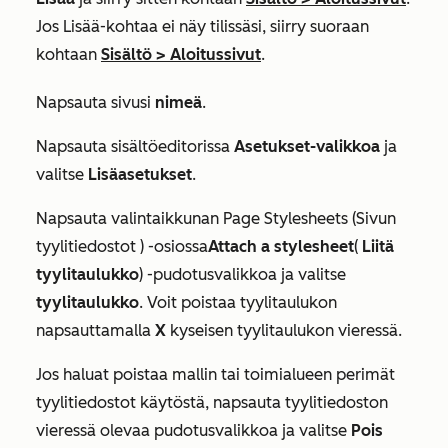
Jos
Lisää
-kohtaa ei näy tilissäsi, siirry suoraan
kohtaan
Sisältö
>
Aloitussivut
.
Napsauta sivusi
nimeä
.
Napsauta sisältöeditorissa
Asetukset-valikkoa
ja
valitse
Lisäasetukset
.
Napsauta
valintaikkunan
Page Stylesheets (Sivun
tyylitiedostot
) -osiossa
Attach a stylesheet
(
Liitä
tyylitaulukko
)
-pudotusvalikkoa ja valitse
tyylitaulukko
. Voit poistaa tyylitaulukon
napsauttamalla
X
kyseisen tyylitaulukon vieressä
.
Jos haluat poistaa mallin tai toimialueen perimät
tyylitiedostot käytöstä, napsauta tyylitiedoston
vieressä olevaa pudotusvalikkoa ja valitse
Pois