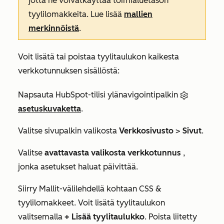
jotta ne
voivat
käyttää toimialuetason
tyylilomakkeita. Lue lisää
mallien
merkinnöistä
.
Voit lisätä tai poistaa tyylitaulukon kaikesta
verkkotunnuksen sisällöstä:
Napsauta HubSpot-tilisi ylänavigointipalkin
asetuskuvaketta
.
Valitse sivupalkin valikosta
Verkkosivusto
>
Sivut
.
Valitse
avattavasta valikosta
verkkotunnus
,
jonka asetukset haluat päivittää.
Siirry
Mallit-välilehdellä
kohtaan
CSS &
tyylilomakkeet
. Voit lisätä tyylitaulukon
valitsemalla
+ Lisää tyylitaulukko
. Poista liitetty