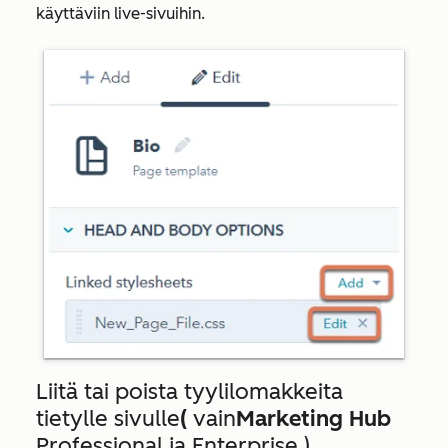
käyttäviin live-sivuihin.
Liitä tai poista tyylilomakkeita
tietylle sivulle
(
vain
Marketing Hub
Professional
ja
Enterprise
).