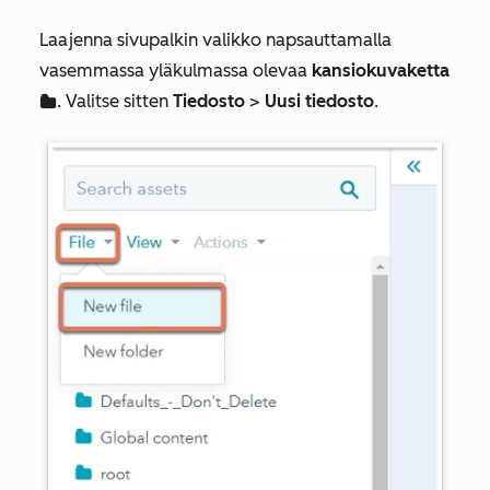
Laajenna sivupalkin valikko napsauttamalla
vasemmassa yläkulmassa olevaa
kansiokuvaketta
. Valitse sitten
Tiedosto
>
Uusi tiedosto
.
folder