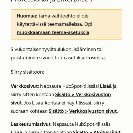
Huomaa:
tämä vaihtoehto ei ole
käytettävissä teemamalleissa. Opi
muokkaamaan teema-asetuksia
.
Sivukohtaisen tyylitaulukon lisääminen tai
poistaminen sivueditorin asetukset-osiosta:
Siirry sisältöön:
Verkkosivut
: Napsauta HubSpot-tilissäsi
Lisää
ja
siirry sitten kohtaan
Sisältö
>
Verkkosivuston
sivut
. Jos
Lisää
-kohtaa ei näy tilissäsi, siirry
suoraan kohtaan
Sisältö
>
Verkkosivuston sivut
.
Laskeutumissivut
: Napsauta HubSpot-tilissäsi
Lisää
ja siirry sitten kohtaan
Sisältö
>
Aloitussivut
.