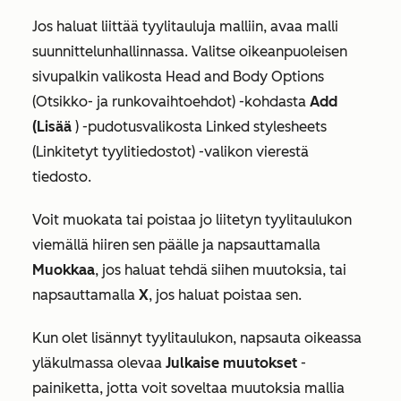
Jos haluat liittää tyylitauluja malliin, avaa malli
suunnittelunhallinnassa. Valitse oikeanpuoleisen
sivupalkin valikosta
Head and Body Options
(Otsikko- ja runkovaihtoehdot
) -kohdasta
Add
(Lisää
) -pudotusvalikosta
Linked stylesheets
(Linkitetyt tyylitiedostot
) -valikon vierestä
tiedosto.
Voit muokata tai poistaa jo liitetyn tyylitaulukon
viemällä hiiren sen päälle ja napsauttamalla
Muokkaa
, jos haluat tehdä siihen muutoksia, tai
napsauttamalla
X
, jos haluat poistaa sen.
Kun olet lisännyt tyylitaulukon, napsauta oikeassa
yläkulmassa olevaa
Julkaise muutokset
-
painiketta, jotta voit soveltaa muutoksia mallia