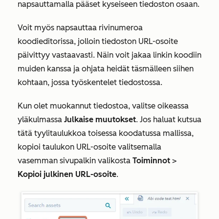
napsauttamalla pääset kyseiseen tiedoston osaan.
Voit myös napsauttaa rivinumeroa
koodieditorissa, jolloin tiedoston URL-osoite
päivittyy vastaavasti. Näin voit jakaa linkin koodiin
muiden kanssa ja ohjata heidät täsmälleen siihen
kohtaan, jossa työskentelet tiedostossa.
Kun olet muokannut tiedostoa, valitse oikeassa
yläkulmassa
Julkaise muutokset
. Jos haluat kutsua
tätä tyylitaulukkoa toisessa koodatussa mallissa,
kopioi taulukon URL-osoite valitsemalla
vasemman sivupalkin valikosta
Toiminnot
>
Kopioi julkinen URL-osoite
.