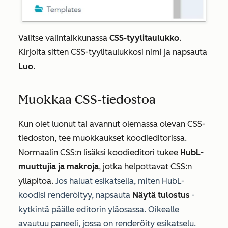
Valitse valintaikkunassa
CSS-tyylitaulukko
.
Kirjoita sitten CSS-tyylitaulukkosi nimi ja napsauta
Luo
.
Muokkaa CSS-tiedostoa
Kun olet luonut tai avannut olemassa olevan CSS-
tiedoston, tee muokkaukset koodieditorissa.
Normaalin CSS:n lisäksi koodieditori tukee
HubL-
muuttujia ja makroja
, jotka helpottavat CSS:n
ylläpitoa.
Jos haluat esikatsella, miten HubL-
koodisi renderöityy, napsauta
Näytä tulostus
-
kytkintä päälle editorin yläosassa. Oikealle
avautuu paneeli, jossa on renderöity esikatselu.