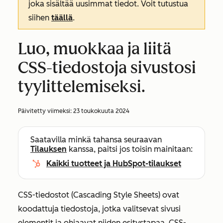
joka sisältää uusimmat tiedot. Voit tutustua
siihen
täällä
.
Luo, muokkaa ja liitä
CSS-tiedostoja sivustosi
tyylittelemiseksi.
Päivitetty viimeksi:
23 toukokuuta 2024
Saatavilla minkä tahansa seuraavan
Tilauksen
kanssa, paitsi jos toisin mainitaan:
Kaikki tuotteet ja HubSpot-tilaukset
CSS-tiedostot (Cascading Style Sheets) ovat
koodattuja tiedostoja, jotka valitsevat sivusi
elementit ja ohjaavat niiden esitystapaa. CSS-