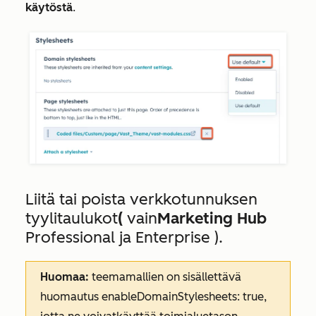
käytöstä
.
Liitä tai poista verkkotunnuksen
tyylitaulukot
(
vain
Marketing Hub
Professional ja Enterprise
).
Huomaa:
teemamallien on sisällettävä
huomautus
enableDomainStylesheets: true
,