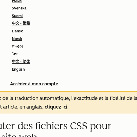
Polski
Svenska
Suomi
中文 - 繁體
Dansk
Norsk
한국어
ไทย
中文 - 简体
English
Accéder à mon compte
tat de la traduction automatique, l'exactitude et la fidélité de
 article, en anglais,
cliquez ici
.
uter des fichiers CSS pour