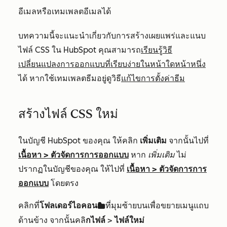
อีเมลหรือเทมเพลตอีเมลได้
บทความนี้จะแนะนำเกี่ยวกับการสร้างเผยแพร่และแนบ
ไฟล์ CSS ใน HubSpot คุณสามารถ
เรียนรู้วิธี
เปลี่ยนแปลงการออกแบบที่เรียบง่ายในหน้าใดหน้าหนึ่ง
ได้ หากใช้เทมเพลตธีมอยู่ดูวิธี
แก้ไขการตั้งค่าธีม
สร้างไฟล์ CSS ใหม่
ในบัญชี HubSpot ของคุณ ให้คลิก
เพิ่มเติม
จากนั้นไปที่
เนื้อหา
>
ตัวจัดการการออกแบบ
หาก
เพิ่มเติม
ไม่
ปรากฏในบัญชีของคุณ ให้ไปที่
เนื้อหา
>
ตัวจัดการการ
ออกแบบ
โดยตรง
คลิกที่
โฟลเดอร์ไอคอน
ที่มุมซ้ายบนเพื่อขยายเมนูแถบ
folder
ด้านข้าง จากนั้นคลิ
กไฟล์
>
ไฟล์ใหม่