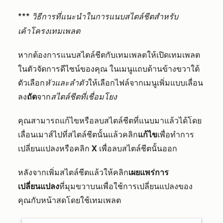
*** วิธีการที่แนะนำในการแนบสไตล์ชีตสำหรับ
เค้าโครงเทมเพลต
หากต้องการแนบสไตล์ชีตกับเทมเพลตให้เปิดเทมเพลต
ในตัวจัดการดีไซน์ของคุณ ในเมนูแถบด้านข้างขวาใต้
ตัวเลือก
หัวและลำตัว
ให้เลือกไฟล์จากเมนูเพิ่มแบบเลื่อน
ลง
ถัด
จาก
สไตล์ชีตที่เชื่อมโยง
คุณสามารถแก้ไขหรือลบสไตล์ชีตที่แนบมาแล้วได้โดย
เลื่อนเมาส์ไปที่สไตล์ชีตนั้นแล้วคลิก
แก้ไข
เพื่อทำการ
เปลี่ยนแปลงหรือคลิก
X
เพื่อลบสไตล์ชีตนั้นออก
หลังจากเพิ่มสไตล์ชีตแล้วให้คลิก
เผยแพร่การ
เปลี่ยนแปลง
ที่มุมขวาบนเพื่อใช้การเปลี่ยนแปลงของ
คุณกับหน้าสดโดยใช้เทมเพลต