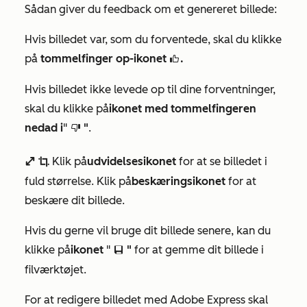
Sådan giver du feedback om et genereret billede:
Hvis billedet var, som du forventede, skal du klikke
på
tommelfinger op-ikonet
.
thumbsUpIcon
Hvis billedet ikke levede op til dine forventninger,
skal du klikke på
ikonet med tommelfingeren
nedad i
"
"
.
thumbsDownIcon
Klik på
udvidelsesikonet
for at se billedet i
enlarge
cropIcon
fuld størrelse. Klik på
beskæringsikonet
for at
beskære dit billede.
Hvis du gerne vil bruge dit billede senere, kan du
klikke på
ikonet
"
"
for at gemme dit billede i
saveEditableViewIcon
filværktøjet.
For at redigere billedet med Adobe Express skal