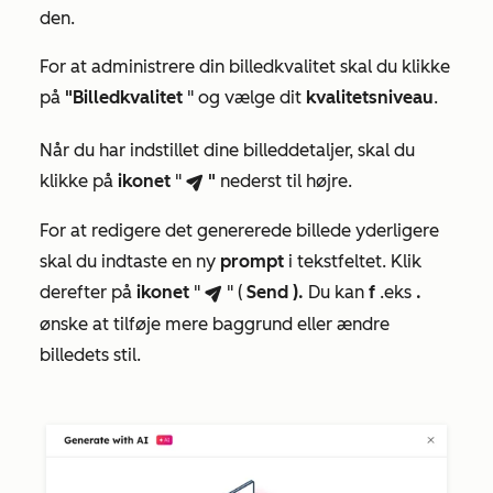
den.
For at administrere din billedkvalitet skal du klikke
på
"Billedkvalitet
" og vælge dit
kvalitetsniveau
.
Når du har indstillet dine billeddetaljer, skal du
klikke på
ikonet
"
"
nederst til højre.
breezeSendIcon
For at redigere det genererede billede yderligere
skal du indtaste en ny
prompt
i tekstfeltet. Klik
derefter på
ikonet
"
" (
Send
).
Du kan
f
.eks
.
breezeSendIcon
ønske at tilføje mere baggrund eller ændre
billedets stil.