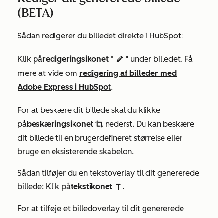
(BETA)
Sådan redigerer du billedet direkte i HubSpot:
Klik på
redigeringsikonet "
" under billedet. Få
edit AdA
mere at vide om
redigering af billeder med
Adobe Express i HubSpot
.
For at beskære dit billede skal du klikke
på
beskæringsikonet
nederst. Du kan beskære
cropIcon
dit billede til en brugerdefineret størrelse eller
bruge en eksisterende skabelon.
Sådan tilføjer du en tekstoverlay til dit genererede
billede: Klik på
tekstikonet
.
textIcon
For at tilføje et billedoverlay til dit genererede