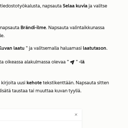
 tiedostotyökalusta, napsauta
Selaa kuvia
ja valitse
, napsauta
Brändi-ilme
. Napsauta valintaikkunassa
le.
Kuvan laatu
” ja valitsemalla haluamasi
laatutason
.
ta oikeassa alakulmassa olevaa ”
”
-lä
breezeSendIcon
kirjoita uusi
kehote
tekstikenttään. Napsauta sitten
lisätä taustaa tai muuttaa kuvan tyyliä.