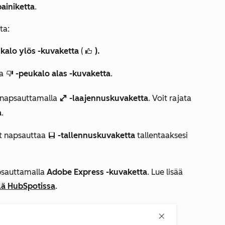
painiketta
.
ta:
kalo ylös -kuvaketta
(
).
thumbsUpIcon
ta
-peukalo alas -kuvaketta
.
thumbsDownIcon
 napsauttamalla
-laajennuskuvaketta
. Voit rajata
enlarge
a
.
t napsauttaa
-tallennuskuvaketta
tallentaaksesi
saveEditableViewIcon
psauttamalla
Adobe Express -kuvaketta
. Lue lisää
lä HubSpotissa
.