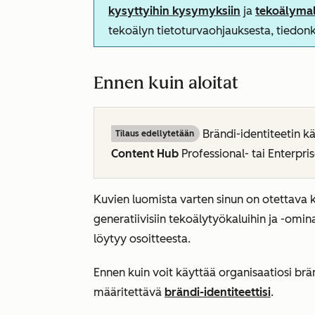
kysyttyihin kysymyksiin
ja
tekoälymal
tekoälyn tietoturvaohjauksesta, tiedo
Ennen kuin aloitat
Brändi-identiteetin kä
Tilaus edellytetään
Content Hub
Professional- tai
Enterpris
Kuvien luomista varten sinun on otettava
generatiivisiin tekoälytyökaluihin ja -omin
löytyy osoitteesta
.
Ennen kuin voit käyttää organisaatiosi brä
määritettävä
brändi-identiteettisi
.