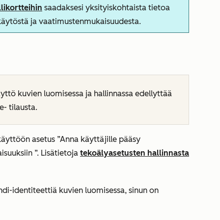
likortteihin
saadaksesi yksityiskohtaista tietoa
nkäytöstä ja vaatimustenmukaisuudesta.
yttö kuvien luomisessa ja hallinnassa edellyttää
e-
tilausta.
 käyttöön asetus
”Anna käyttäjille pääsy
aisuuksiin
”. Lisätietoja
tekoälyasetusten hallinnasta
ndi-identiteettiä kuvien luomisessa, sinun on