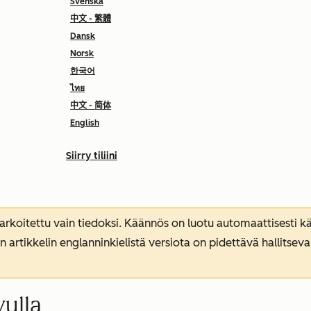
Svenska
中文 - 繁體
Dansk
Norsk
한국어
ไทย
中文 - 简体
English
Siirry tiliini
koitettu vain tiedoksi. Käännös on luotu automaattisesti kää
n artikkelin englanninkielistä versiota on pidettävä hallitsev
ulla