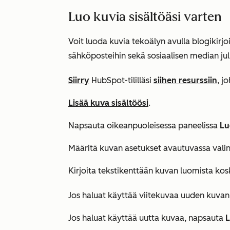
Luo kuvia sisältöäsi varten
Voit luoda kuvia tekoälyn avulla blogikirjoit
sähköposteihin sekä sosiaalisen median jul
Siirry
HubSpot-tililläsi
siihen resurssiin
, j
Lisää kuva sisältöösi
.
Napsauta oikeanpuoleisessa paneelissa
Lu
Määritä kuvan asetukset avautuvassa valin
Kirjoita tekstikenttään kuvan luomista ko
Jos haluat käyttää viitekuvaa uuden kuva
Jos haluat käyttää uutta kuvaa, napsauta
L