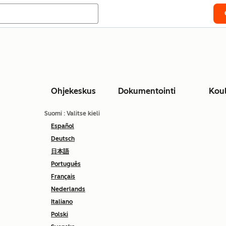
Ohjekeskus
Dokumentointi
Kou
Suomi
: Valitse kieli
Español
Deutsch
日本語
Português
Français
Nederlands
Italiano
Polski