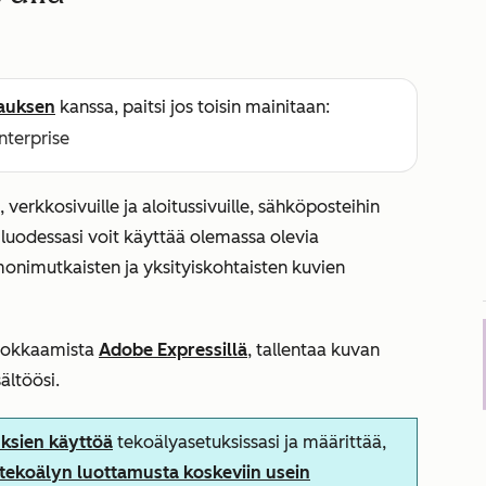
lauksen
kanssa, paitsi jos toisin mainitaan:
Enterprise
 verkkosivuille ja aloitussivuille, sähköposteihin
a luodessasi voit käyttää olemassa olevia
monimutkaisten ja yksityiskohtaisten kuvien
muokkaamista
Adobe Expressillä
, tallentaa kuvan
ältöösi.
uksien käyttöä
tekoälyasetuksissasi ja määrittää,
tekoälyn luottamusta koskeviin usein