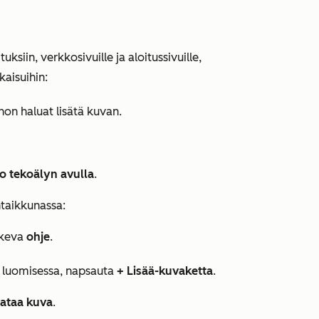
uksiin, verkkosivuille ja aloitussivuille,
kaisuihin:
ohon haluat lisätä kuvan.
o tekoälyn avulla
.
taikkunassa:
skeva
ohje
.
n luomisessa, napsauta
+ Lisää-kuvaketta
.
ataa kuva
.