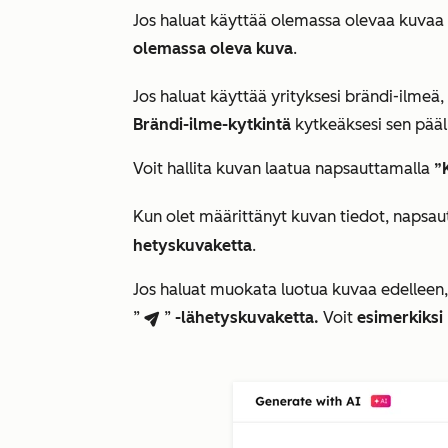
Jos haluat käyttää olemassa olevaa kuvaa
olemassa oleva kuva
.
Jos haluat käyttää yrityksesi brändi-ilmeä
Brändi-ilme-kytkintä
kytkeäksesi sen pääl
Voit hallita kuvan laatua napsauttamalla
”
Kun olet määrittänyt kuvan tiedot, napsau
hetyskuvaketta
.
Jos haluat muokata luotua kuvaa edelleen, 
”
”
-lähetyskuvaketta.
Voit
esimerkiksi
breezeSendIcon