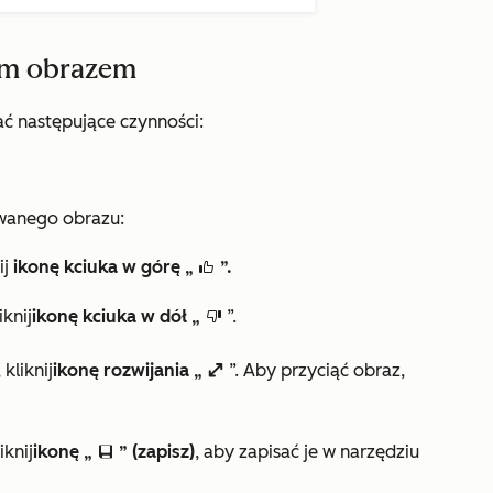
ym obrazem
 następujące czynności:
wanego obrazu:
ij
ikonę kciuka w górę „
”.
thumbsUpIcon
iknij
ikonę kciuka w dół „
”.
thumbsDownIcon
kliknij
ikonę rozwijania „
”. Aby przyciąć obraz,
enlarge
iknij
ikonę „
” (zapisz)
, aby zapisać je w narzędziu
saveEditableViewIcon