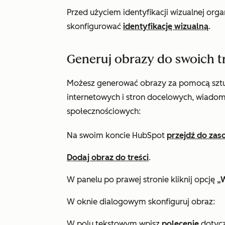
Przed użyciem identyfikacji wizualnej or
skonfigurować
identyfikację wizualną
.
Generuj obrazy do swoich t
Możesz generować obrazy za pomocą sztucz
internetowych i stron docelowych, wiado
społecznościowych:
Na swoim koncie HubSpot
przejdź do zas
Dodaj obraz do treści
.
W panelu po prawej stronie kliknij opcję
„W
W oknie dialogowym skonfiguruj obraz:
W polu tekstowym wpisz
polecenie
dotycz