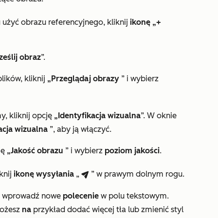
żyć obrazu referencyjnego, kliknij
ikonę „+
ześlij obraz
”.
lików, kliknij
„Przeglądaj obrazy
” i wybierz
y, kliknij opcję
„Identyfikacja wizualna
”. W oknie
kacja wizualna
”, aby ją włączyć.
ję
„Jakość obrazu
” i wybierz
poziom jakości
.
knij
ikonę
wysyłania
„
” w prawym dolnym rogu.
breezeSendIcon
z, wprowadź nowe
polecenie
w polu tekstowym.
ożesz
na
przykład dodać więcej tła lub zmienić styl