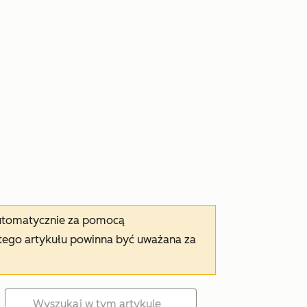
automatycznie za pomocą
tego artykułu powinna być uważana za