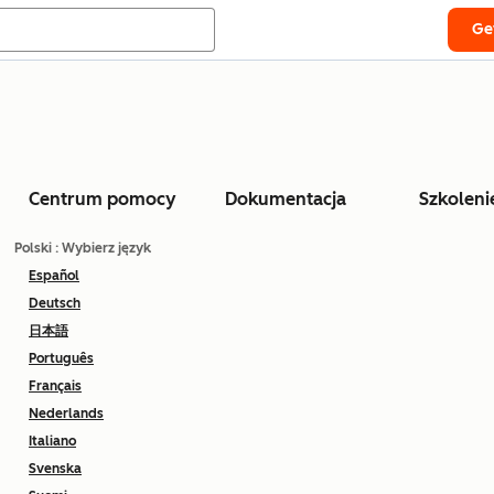
Ge
Centrum pomocy
Dokumentacja
Szkoleni
Polski
: Wybierz język
Español
Deutsch
日本語
Português
Français
Nederlands
Italiano
Svenska