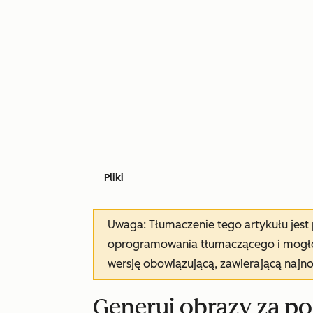
Pliki
Uwaga: Tłumaczenie tego artykułu jes
oprogramowania tłumaczącego i mogło 
wersję obowiązującą, zawierającą najn
Generuj obrazy za p