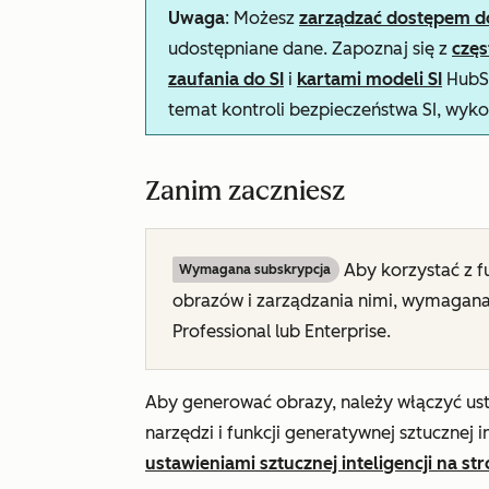
Uwaga
: Możesz
zarządzać dostępem do 
udostępniane dane. Zapoznaj się z
czę
zaufania do SI
i
kartami modeli SI
HubSp
temat kontroli bezpieczeństwa SI, wyko
Zanim zaczniesz
Aby korzystać z f
Wymagana subskrypcja
obrazów i zarządzania nimi, wymagana
Professional lub
Enterprise
.
Aby generować obrazy, należy włączyć us
narzędzi i funkcji generatywnej sztucznej in
ustawieniami sztucznej inteligencji na str