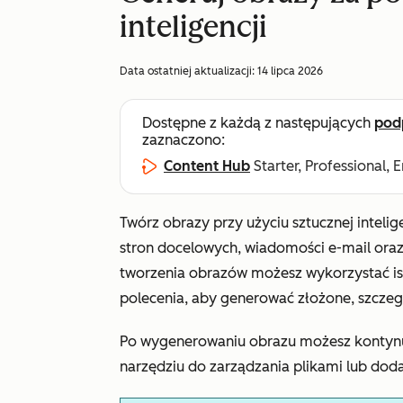
inteligencji
Data ostatniej aktualizacji:
14 lipca 2026
Dostępne z każdą z następujących
pod
zaznaczono:
Content Hub
Starter, Professional, 
Twórz obrazy przy użyciu sztucznej intelig
stron docelowych, wiadomości e-mail ora
tworzenia obrazów możesz wykorzystać ist
polecenia, aby generować złożone, szcze
Po wygenerowaniu obrazu możesz kontyn
narzędziu do zarządzania plikami lub doda