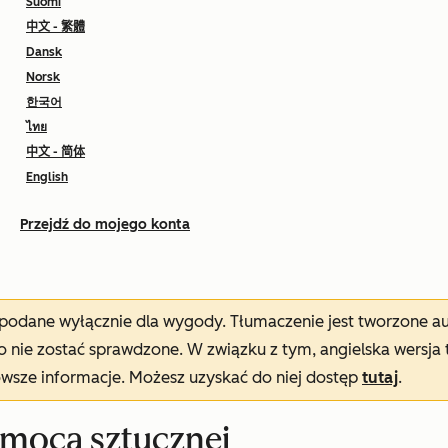
Suomi
中文 - 繁體
Dansk
Norsk
한국어
ไทย
中文 - 简体
English
Przejdź do mojego konta
t podane wyłącznie dla wygody. Tłumaczenie jest tworzone 
nie zostać sprawdzone. W związku z tym, angielska wersja 
owsze informacje. Możesz uzyskać do niej dostęp
tutaj
.
omocą sztucznej