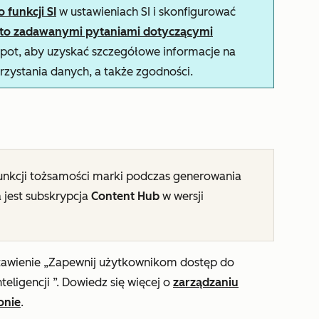
funkcji SI
w ustawieniach SI i skonfigurować
sto zadawanymi pytaniami dotyczącymi
ot, aby uzyskać szczegółowe informacje na
rzystania danych, a także zgodności.
unkcji tożsamości marki podczas generowania
 jest subskrypcja
Content Hub
w wersji
tawienie
„Zapewnij użytkownikom dostęp do
teligencji
”. Dowiedz się więcej o
zarządzaniu
onie
.