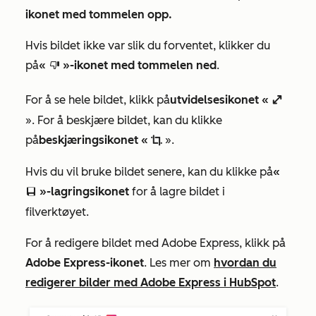
ikonet med tommelen opp.
Hvis bildet ikke var slik du forventet, klikker du
på
«
»-ikonet med tommelen ned
.
thumbsDownIcon
For å se hele bildet, klikk på
utvidelsesikonet «
enlarge
». For å beskjære bildet, kan du klikke
på
beskjæringsikonet «
».
cropIcon
Hvis du vil bruke bildet senere, kan du klikke på
«
»-lagringsikonet
for å lagre bildet i
saveEditableViewIcon
filverktøyet.
For å redigere bildet med Adobe Express, klikk på
Adobe Express-ikonet
. Les mer om
hvordan du
redigerer bilder med Adobe Express i HubSpot
.