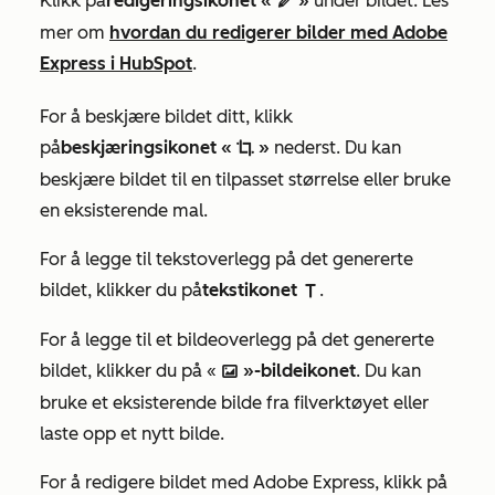
Klikk på
redigeringsikonet «
»
under bildet. Les
edit AdA
mer om
hvordan du redigerer bilder med Adobe
Express i HubSpot
.
For å beskjære bildet ditt, klikk
på
beskjæringsikonet «
»
nederst. Du kan
cropIcon
beskjære bildet til en tilpasset størrelse eller bruke
en eksisterende mal.
For å legge til tekstoverlegg på det genererte
bildet, klikker du på
tekstikonet
.
textIcon
For å legge til et bildeoverlegg på det genererte
bildet, klikker du på «
»-bildeikonet
. Du kan
insertImageIcon
bruke et eksisterende bilde fra filverktøyet eller
laste opp et nytt bilde.
For å redigere bildet med Adobe Express, klikk på